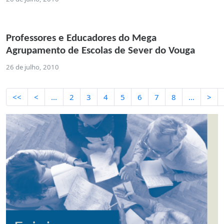
Professores e Educadores do Mega
Agrupamento de Escolas de Sever do Vouga
26 de julho, 2010
<<
<
...
2
3
4
5
6
7
8
...
>