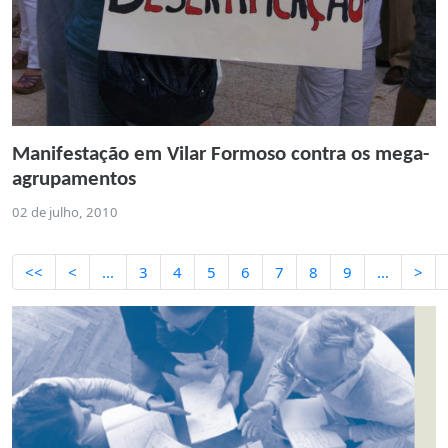
Manifestação em Vilar Formoso contra os mega-
agrupamentos
02 de julho, 2010
<<
<
...
3
4
5
6
7
8
9
...
>