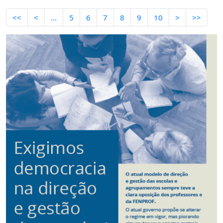
<<
<
...
5
6
7
8
9
10
>
>>