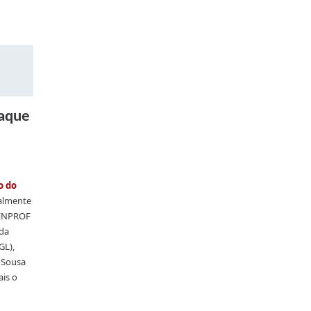
taque
o do
talmente
 FENPROF
 da
GL),
 Sousa
is o