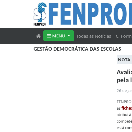
MENU
Todas as Notícias
C. Form
GESTÃO DEMOCRÁTICA DAS ESCOLAS
NOTA 
Aval
pela 
26 de ja
FENPRO
as
ficha
atribui 
competên
está cons