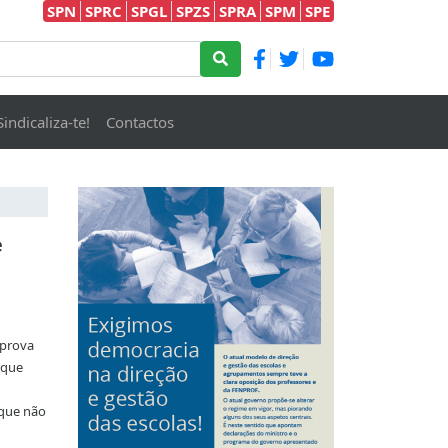
SPN
SPRC
SPGL
SPZS
SPRA
SPM
SPE
Sindicaliza-te!
Contactos
e
prova
e que
 que não