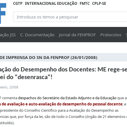
CGTP
INTERNACIONAL EDUCAÇÃO
FMTC
CPLP-SE
ação JSS
C. Documentação
Jornal da FENPROF
Protocolos
DE IMPRENSA DO SN DA FENPROF (26/01/2008)
iação do Desempenho dos Docentes: ME rege-s
lei do "desenrasca"!
neiro, 2008
F comenta
despachos do Secretário da Estado Adjunto e da Educação
que a
s de avaliação e auto-avaliação do desempenho do pessoal docente
; 
à presidente do Conselho Científico para a Avaliação do Desempenho as
cias que, por força da lei, são de todo o Conselho (órgão de 21 elementos
tituído).