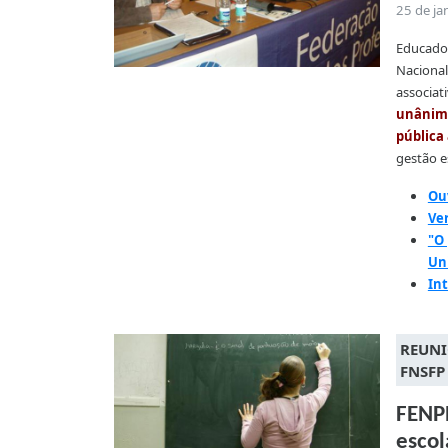
25 de ja
Educador
Nacional
associat
unânime
pública 
gestão es
Ou
Ve
"O 
Un
In
REUNI
FNSFP
FENPR
escol