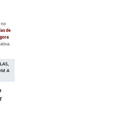
s no
las de
igora
ativa.
LAS,
OM A
o
r