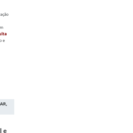
ração
am
ulta
o e
AR,
l e