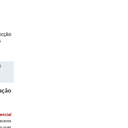
RECÇÃO
A
S
ação
encial
recente
no quer