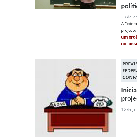
polít
23 de ja
A Federa
projecto
um órgã
no noss
PREVI
FEDER
CONF
Inici
proje
16 de ja