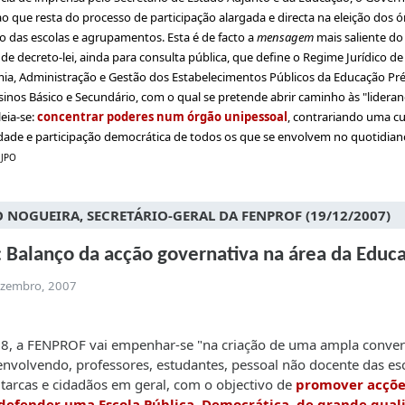
ao que resta do processo de participação alargada e directa na eleição dos 
o das escolas e agrupamentos. Esta é de facto a
mensagem
mais saliente do
 de decreto-lei, ainda para consulta pública, que define o Regime Jurídico de
a, Administração e Gestão dos Estabelecimentos Públicos da Educação Pré
sinos Básico e Secundário, com o qual se pretende abrir caminho às "lideran
leia-se:
concentrar poderes num órgão unipessoal
, contrariando uma cu
idade e participação democrática de todos os que se envolvem no quotidian
/
JPO
 NOGUEIRA, SECRETÁRIO-GERAL DA FENPROF (19/12/2007)
 Balanço da acção governativa na área da Educ
ezembro, 2007
8, a FENPROF vai empenhar-se "na criação de uma ampla conver
 envolvendo, professores, estudantes, pessoal não docente das es
utarcas e cidadãos em geral, com o objectivo de
promover acçõe
defender uma Escola Pública, Democrática, de grande qual