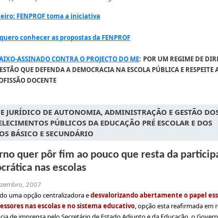
eiro: FENPROF toma a iniciativa
 quero conhecer as propostas da FENPROF
:
AIXO-ASSINADO CONTRA O PROJECTO DO ME
POR UM REGIME DE DI
GESTÃO QUE DEFENDA
A DEMOCRACIA NA ESCOLA PÚBLICA E RESPEITE 
OFISSÃO DOCENTE
E JURÍDICO DE AUTONOMIA, ADMINISTRAÇÃO E GESTÃO DO
ELECIMENTOS PÚBLICOS DA EDUCAÇÃO PRÉ ESCOLAR E DOS
OS BÁSICO E SECUNDÁRIO
no quer pôr fim ao pouco que resta da particip
rática nas escolas
ezembro, 2007
do uma opção centralizadora e
desvalorizando abertamente o papel ess
fessores nas escolas e no sistema educativo
, opção esta reafirmada em 
cia de imprensa pelo Secretário de Estado Adjunto e da Educação, o Gover