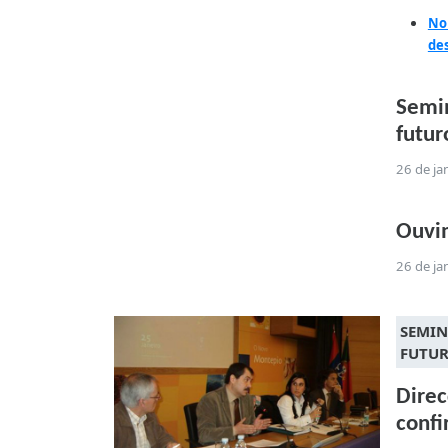
No 
de
Semin
futur
26 de ja
Ouvi
26 de ja
SEMIN
FUTUR
Direc
conf