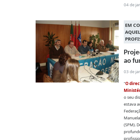
04 de ja
EM CO
AQUEL
PROFI
Proje
ao fu
03 de ja
"
O direc
Ministé
o seu di
estava 
Federaçã
Manuela 
(SPM). D
profundo
profissi