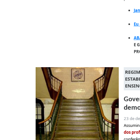
Jan
Eu
AB
E 
PR
REGIM
ESTAB
ENSIN
Gover
democ
23 de d
Assumin
dos pro
conferên