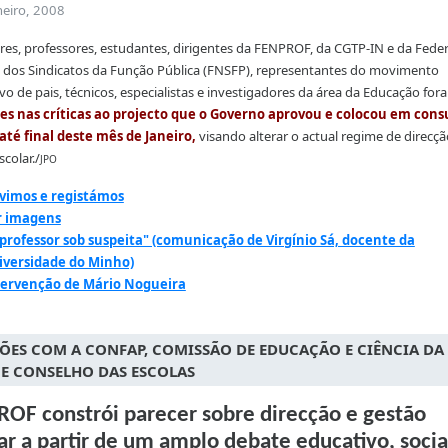
neiro, 2008
es, professores, estudantes, dirigentes da FENPROF, da CGTP-IN e da Fede
 dos Sindicatos da Função Pública (FNSFP), representantes do movimento
ivo de pais, técnicos, especialistas e investigadores da área da Educação for
s nas críticas ao projecto que o Governo aprovou e colocou em cons
até final deste mês de Janeiro,
visando alterar o actual regime de direcçã
colar./
JPO
vimos e registámos
r imagens
professor sob suspeita" (comunicação de Virgínio Sá, docente da
iversidade do Minho)
tervenção de Mário Nogueira
ÕES COM A CONFAP, COMISSÃO DE EDUCAÇÃO E CIÊNCIA DA 
 E CONSELHO DAS ESCOLAS
OF constrói parecer sobre direcção e gestão
ar a partir de um amplo debate educativo, socia