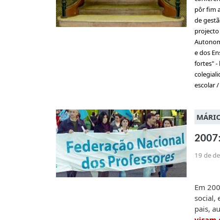
pôr fim 
de gestã
projecto
Autonomi
e dos En
fortes" - 
colegial
escolar 
MÁRIO
2007:
19 de d
Em 200
social,
pais, a
visam 