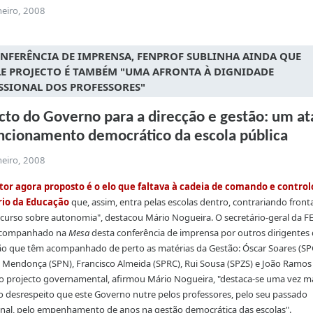
neiro, 2008
NFERÊNCIA DE IMPRENSA, FENPROF SUBLINHA AINDA QUE
E PROJECTO É TAMBÉM "UMA AFRONTA À DIGNIDADE
SSIONAL DOS PROFESSORES"
cto do Governo para a direcção e gestão: um a
ncionamento democrático da escola pública
neiro, 2008
tor agora proposto é o elo que faltava à cadeia de comando e control
rio da Educ
ação
que, assim, entra pelas escolas dentro, contrariando fron
scurso sobre autonomia", destacou Mário Nogueira. O secretário-geral da
acompanhado na
Mesa
desta conferência de imprensa por outros dirigentes
o que têm acompanhado de perto as matérias da Gestão: Óscar Soares (SP
Mendonça (SPN), Francisco Almeida (SPRC), Rui Sousa (SPZS) e João Ramos
o projecto governamental, afirmou Mário Nogueira, "destaca-se uma vez ma
 desrespeito que este Governo nutre pelos professores, pelo seu passado
onal, pelo empenhamento de anos na gestão democrática das escolas".