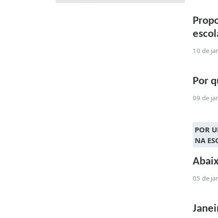
Propo
escol
10 de ja
Por q
09 de ja
POR U
NA ES
Abaix
05 de ja
Janei