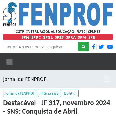
CGTP
INTERNACIONAL EDUCAÇÃO
FMTC
CPLP-SE
SPN
SPRC
SPGL
SPZS
SPRA
SPM
SPE
Jornal da FENPROF
Jornal da FENPROF
JF Impresso
Boletim
Destacável - JF 317, novembro 2024
- SNS: Conquista de Abril