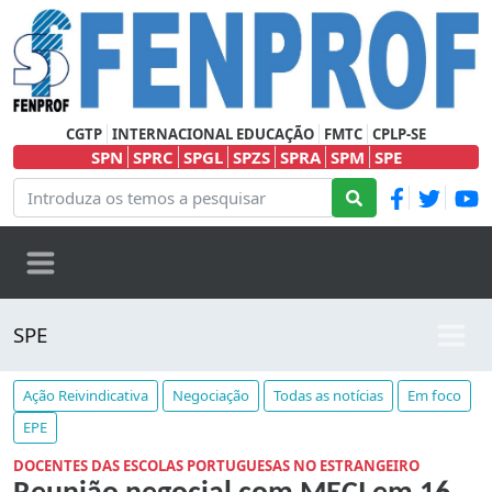
CGTP
INTERNACIONAL EDUCAÇÃO
FMTC
CPLP-SE
SPN
SPRC
SPGL
SPZS
SPRA
SPM
SPE
SPE
Ação Reivindicativa
Negociação
Todas as notícias
Em foco
EPE
DOCENTES DAS ESCOLAS PORTUGUESAS NO ESTRANGEIRO