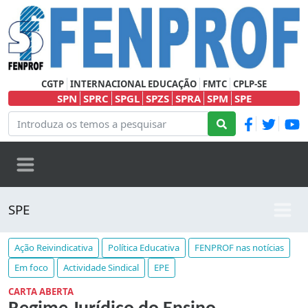
CGTP
INTERNACIONAL EDUCAÇÃO
FMTC
CPLP-SE
SPN
SPRC
SPGL
SPZS
SPRA
SPM
SPE
SPE
Ação Reivindicativa
Política Educativa
FENPROF nas notícias
Em foco
Actividade Sindical
EPE
CARTA ABERTA