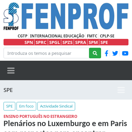
CGTP
INTERNACIONAL EDUCAÇÃO
FMTC
CPLP-SE
SPN
SPRC
SPGL
SPZS
SPRA
SPM
SPE
SPE
SPE
Em foco
Actividade Sindical
ENSINO PORTUGUÊS NO ESTRANGEIRO
Plenários no Luxemburgo e em Paris