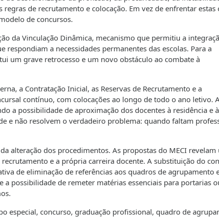
 regras de recrutamento e colocação. Em vez de enfrentar estas 
 modelo de concursos.
ação da Vinculação Dinâmica, mecanismo que permitiu a integraç
ue respondiam a necessidades permanentes das escolas. Para a
titui um grave retrocesso e um novo obstáculo ao combate à
erna, a Contratação Inicial, as Reservas de Recrutamento e a
ursal contínuo, com colocações ao longo de todo o ano letivo. A
ndo a possibilidade de aproximação dos docentes à residência e à
de e não resolvem o verdadeiro problema: quando faltam profes
da alteração dos procedimentos. As propostas do MECI revelam
 recrutamento e a própria carreira docente. A substituição do con
ativa de eliminação de referências aos quadros de agrupamento 
e a possibilidade de remeter matérias essenciais para portarias o
os.
po especial, concurso, graduação profissional, quadro de agrup