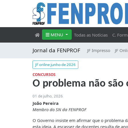
MENU
Todas as Notícias
C. Form
Jornal da FENPROF
JF Impresso
JF Onl
JF online junho de 2026
CONCURSOS
O problema não são o
01 de julho, 2026
João Pereira
Membro do SN da FENPROF
O Governo insiste em afirmar que o problema da
esta ideia. A escassez de docentes resulta de an