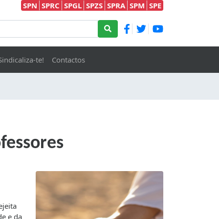
SPN
SPRC
SPGL
SPZS
SPRA
SPM
SPE
Sindicaliza-te!
Contactos
ofessores
jeita
de e da