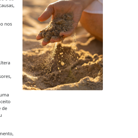
causas,
ão nos
ltera
sores,
 uma
ceito
e de
u
amento,