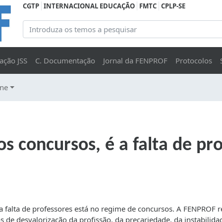
CGTP
INTERNACIONAL EDUCAÇÃO
FMTC
CPLP-SE
ação JSS
C. Documentação
Jornal da FENPROF
Protocolos
ine
s concursos, é a falta de pr
 falta de professores está no regime de concursos. A FENPROF re
os de desvalorização da profissão, da precariedade, da instabilida