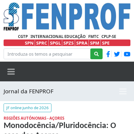
CGTP
INTERNACIONAL EDUCAÇÃO
FMTC
CPLP-SE
SPN
SPRC
SPGL
SPZS
SPRA
SPM
SPE
Jornal da FENPROF
JF online junho de 2026
REGIÕES AUTÓNOMAS - AÇORES
Monodocência/Pluridocência: O