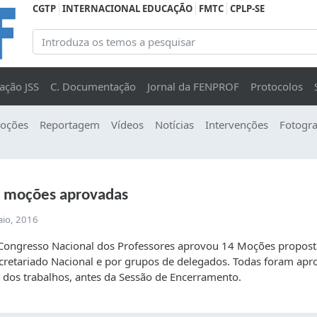
CGTP
INTERNACIONAL EDUCAÇÃO
FMTC
CPLP-SE
ação JSS
C. Documentação
Jornal da FENPROF
Protocolos
oções
Reportagem
Vídeos
Notícias
Intervenções
Fotogra
4 moções aprovadas
aio, 2016
Congresso Nacional dos Professores aprovou 14 Moções propost
cretariado Nacional e por grupos de delegados. Todas foram apr
l dos trabalhos, antes da Sessão de Encerramento.