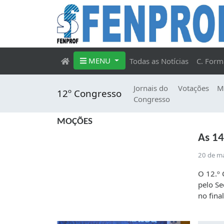
MENU
Todas as Notícias
C. Form
Jornais do
Votações
M
12º Congresso
Congresso
MOÇÕES
As 1
20 de m
O 12.º 
pelo Se
no fina