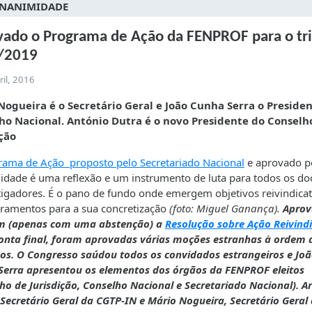
UNANIMIDADE
ado o Programa de Ação da FENPROF para o tr
/2019
ril, 2016
Nogueira é o Secretário Geral e João Cunha Serra o Preside
ho Nacional. António Dutra é o novo Presidente do Conselh
ição
rama de Ação proposto pelo Secretariado Nacional
e aprovado p
dade é uma reflexão e um instrumento de luta para todos os do
tigadores. É o pano de fundo onde emergem objetivos reivindicat
ramentos para a sua concretização
(foto: Miguel Ganança).
Apro
 (apenas com uma abstenção) a
Resolução sobre Ação Reivindi
onta final, foram aprovadas várias moções estranhas à ordem 
os. O Congresso saúdou todos os convidados estrangeiros e Jo
Serra apresentou os elementos dos órgãos da FENPROF eleitos
ho de Jurisdição, Conselho Nacional e Secretariado Nacional).
A
 Secretário Geral da CGTP-IN e Mário Nogueira, Secretário Geral