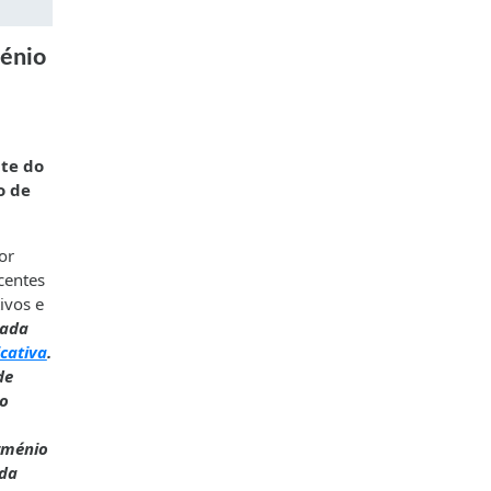
iénio
nte do
o de
or
centes
ivos e
vada
cativa
.
de
ão
rménio
 da