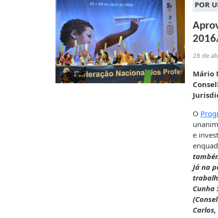
POR 
Aprov
2016
28 de ab
Mário 
Consel
Jurisd
O
Prog
unanimi
e inves
enquad
também
Já na p
trabalh
Cunha 
(Consel
Carlos,