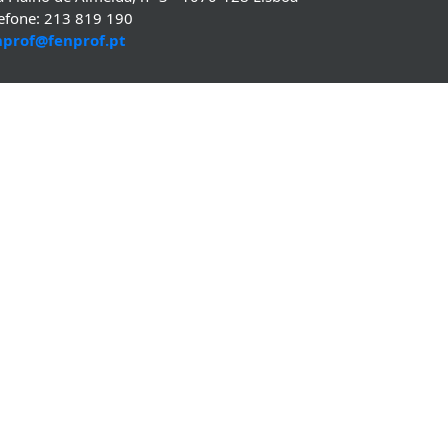
lefone: 213 819 190
nprof@fenprof.pt