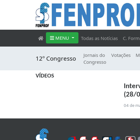
MENU
Todas as Notícias
C. Form
Jornais do
Votações
M
12º Congresso
Congresso
VÍDEOS
Inter
(28/
04 de m