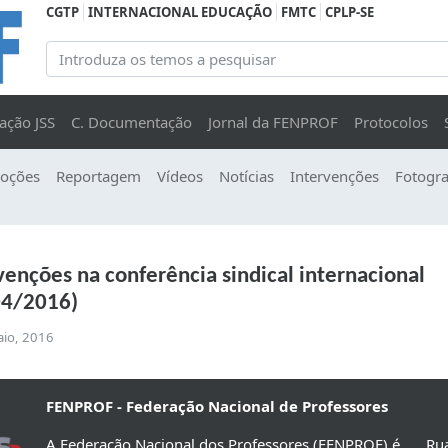
CGTP
INTERNACIONAL EDUCAÇÃO
FMTC
CPLP-SE
ação JSS
C. Documentação
Jornal da FENPROF
Protocolos
oções
Reportagem
Vídeos
Notícias
Intervenções
Fotogra
venções na conferência sindical internacional
04/2016)
aio, 2016
FENPROF - Federação Nacional de Professores
A Federação Nacional dos Professores (FENPROF) é
Rua