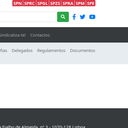
SPN
SPRC
SPGL
SPZS
SPRA
SPM
SPE
Sindicaliza-te!
Contactos
fias
Delegados
Regulamentos
Documentos
 Fialho de Almeida, nº 3 - 1070-128 Lisboa