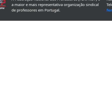
a maior e mais representativa organização sindical
Te
de professores em Portugal.
fe