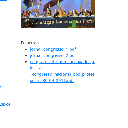
Ficheiros
jornal_congresso_1.pdf
jornal_congresso_2.pdf
programa_de_acao_aprovado_pe
lo_12-
_congresso_nacional_dos_profes
sores_30-04-2016.pdf
a
Lobo)