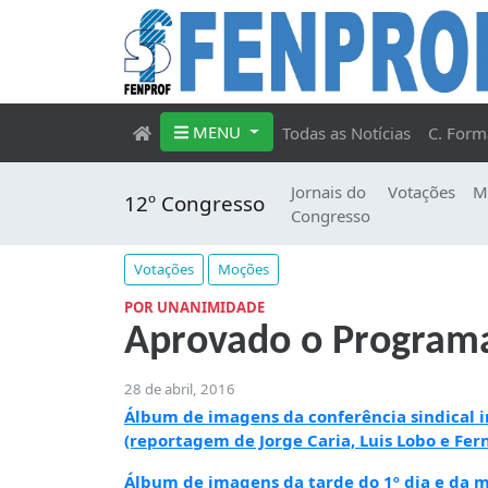
MENU
Todas as Notícias
C. Form
Jornais do
Votações
M
12º Congresso
Congresso
Votações
Moções
POR UNANIMIDADE
Aprovado o Programa
28 de abril, 2016
Álbum de imagens da conferência sindical in
(reportagem de Jorge Caria, Luis Lobo e Fer
Álbum de imagens da tarde do 1º dia e da m