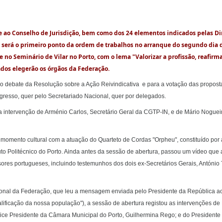
e ao Conselho de Jurisdição, bem como dos 24 elementos indicados pelas Di
, será o primeiro ponto da ordem de trabalhos no arranque do segundo dia 
no Seminário de Vilar no Porto, com o lema "Valorizar a profissão, reafirma
gados elegerão os órgãos da Federação.
 o debate da Resolução sobre a Ação Reivindicativa e para a votação das propost
resso, quer pelo Secretariado Nacional, quer por delegados.
a intervenção de Arménio Carlos, Secretário Geral da CGTP-IN, e de Mário Noguei
momento cultural com a atuação do Quarteto de Cordas "Orpheu", constituído por
tuto Politécnico do Porto. Ainda antes da sessão de abertura, passou um vídeo que
ores portugueses, incluindo testemunhos dos dois ex-Secretários Gerais, António
ional da Federação, que leu a mensagem enviada pelo Presidente da República a
alificação da nossa população"), a sessão de abertura registou as intervenções d
ice Presidente da Câmara Municipal do Porto, Guilhermina Rego; e do Presidente