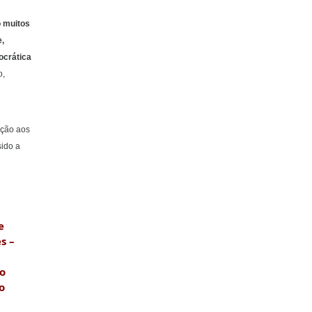
o muitos
e,
ocrática
o,
ação aos
sido a
e
s –
to
o