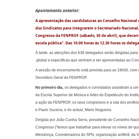
Apontamento anterior:
A apresentação das candidaturas ao Conselho Nacional 
dos Sindicatos para integrarem o Secretariado Nacional
Congresso da FENPROF (sábado, 30 de abril), que decorre 
escola pública". Das 10.00 horas às 12.30 horas os dele
À tarde, as atenções dos 638 delegados serão dirigidas para
global e específicas que venham a ser apresentadas ao Cong
A sessão de encerramento está prevista para as 19h00, com 
Secretário Geral da FENPROF..
No primeiro dia,
os delegados e convidados assistiram a um 
da Escola Superior de Música e Artes do Espetáculo do Insti
a ação da FENPROF, os seus congressos e a luta dos profess
e Paulo Sucena, e do actual, Mário Nogueira.
Dirigida por João Cunha Serra, presidente do Conselho Nac
Congresso ("temos que trabalhar para elevar os níveis de qu
Mendonça, Coordenadora do SPN, organização anfitriã; da V