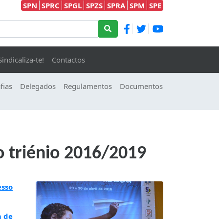
SPN
SPRC
SPGL
SPZS
SPRA
SPM
SPE
Sindicaliza-te!
Contactos
fias
Delegados
Regulamentos
Documentos
 triénio 2016/2019
esso
m de