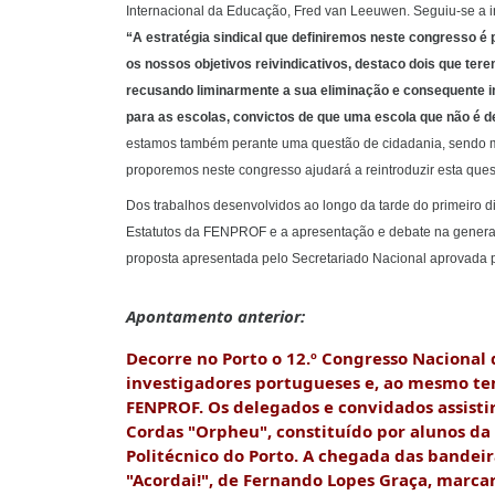
Internacional da Educação, Fred van Leeuwen. Seguiu-se a i
“A estratégia sindical que definiremos neste congresso é 
os nossos objetivos reivindicativos, destaco dois que ter
recusando liminarmente a sua eliminação e consequente i
para as escolas, convictos de que uma escola que não é 
estamos também perante uma questão de cidadania, sendo ma
proporemos neste congresso ajudará a reintroduzir esta que
Dos trabalhos desenvolvidos ao longo da tarde do primeiro d
Estatutos da FENPROF e a apresentação e debate na general
proposta apresentada pelo Secretariado Nacional aprovada p
Apontamento anterior:
Decorre no Porto o 12.º Congresso Nacional 
investigadores portugueses e, ao mesmo te
FENPROF. Os delegados e convidados assist
Cordas "Orpheu", constituído por alunos da 
Politécnico do Porto. A chegada das bandeir
"Acordai!", de Fernando Lopes Graça, marc