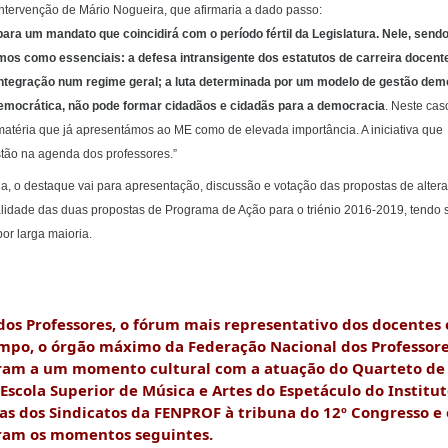
ntervenção de Mário Nogueira, que afirmaria a dado passo:
para um mandato que coincidirá com o período fértil da Legislatura. Nele, send
emos como essenciais: a defesa intransigente dos estatutos de carreira docent
ntegração num regime geral; a luta determinada por um modelo de gestão dem
democrática, não pode formar cidadãos e cidadãs para a democracia
. Neste cas
téria que já apresentámos ao ME como de elevada importância. A iniciativa que
stão na agenda dos professores.”
ia, o destaque vai para apresentação, discussão e votação das propostas de alter
idade das duas propostas de Programa de Ação para o triénio 2016-2019, tendo 
or larga maioria.
dos Professores, o fórum mais representativo dos docentes 
mpo, o órgão máximo da Federação Nacional dos Professore
iram a um momento cultural com a atuação do Quarteto de
Escola Superior de Música e Artes do Espetáculo do Institu
as dos Sindicatos da FENPROF à tribuna do 12º Congresso e 
aram os momentos seguintes.