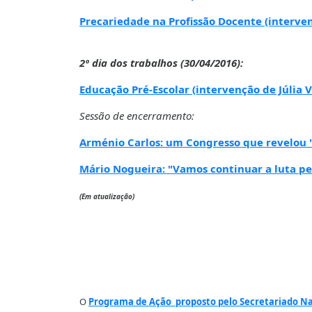
Precariedade na Profissão Docente (interve
2º dia dos trabalhos (30/04/2016):
Educação Pré-Escolar (intervenção de Júlia V
Sessão de encerramento:
Arménio Carlos: um Congresso que revelou "a
Mário Nogueira: "Vamos continuar a luta pel
(Em atualização)
O
Programa de Ação proposto pelo Secretariado N