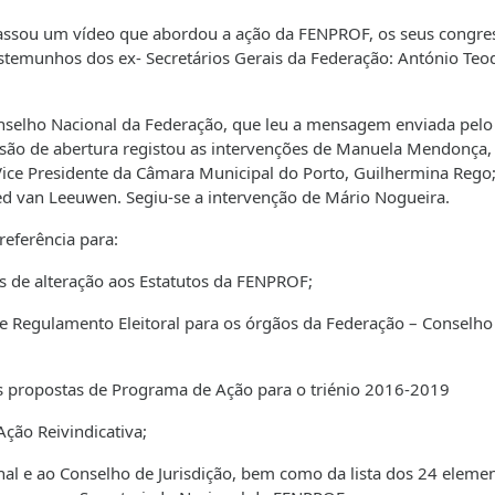
ssou um vídeo que abordou a ação da FENPROF, os seus congre
estemunhos dos ex- Secretários Gerais da Federação: António Teo
onselho Nacional da Federação, que leu a mensagem enviada pelo
ssão de abertura registou as intervenções de Manuela Mendonça,
Vice Presidente da Câmara Municipal do Porto, Guilhermina Rego;
red van Leeuwen. Segiu-se a intervenção de Mário Nogueira.
referência para:
s de alteração aos Estatutos da FENPROF;
e Regulamento Eleitoral para os órgãos da Federação – Conselho
s propostas de Programa de Ação para o triénio 2016-2019
ção Reivindicativa;
nal e ao Conselho de Jurisdição, bem como da lista dos 24 eleme