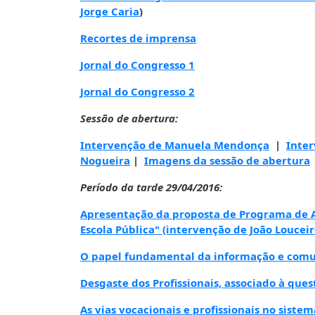
Jorge Caria
)
Recortes de imprensa
Jornal do Congresso 1
Jornal do Congresso 2
Sessão de abertura:
Intervenção de Manuela Mendonça
|
Inter
Nogueira
|
Imagens da sessão de abertura
Período da tarde 29/04/2016:
Apresentação da proposta de Programa de Açã
Escola Pública" (intervenção de João Louceir
O papel fundamental da informação e comuni
Desgaste dos Profissionais, associado
à
ques
As vias vocacionais e profissionais no sist