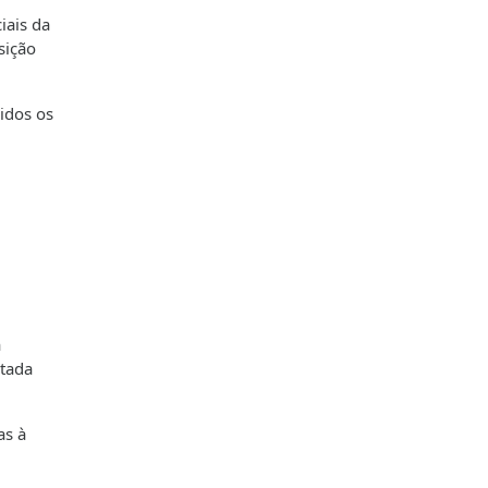
iais da
sição
cidos os
a
otada
as à