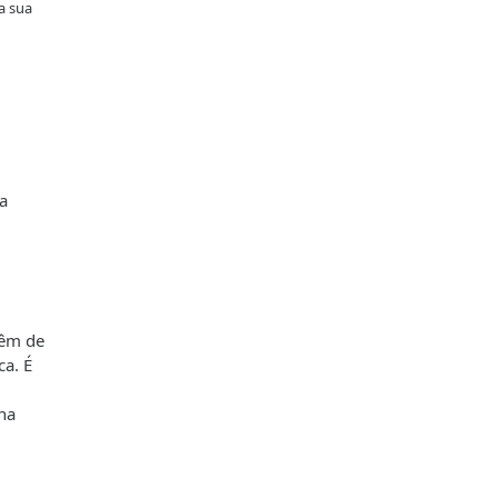
a sua
a
têm de
ca. É
na