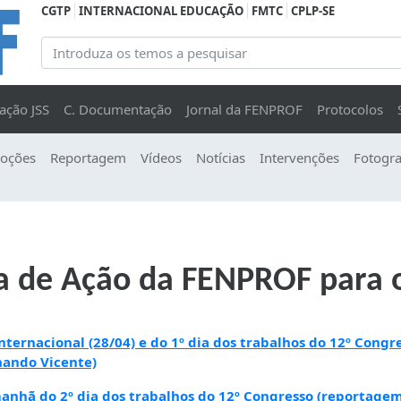
CGTP
INTERNACIONAL EDUCAÇÃO
FMTC
CPLP-SE
ação JSS
C. Documentação
Jornal da FENPROF
Protocolos
oções
Reportagem
Vídeos
Notícias
Intervenções
Fotogra
 de Ação da FENPROF para o
ternacional (28/04) e do 1º dia dos trabalhos do 12º Congr
nando Vicente)
anhã do 2º dia dos trabalhos do 12º Congresso (reportage