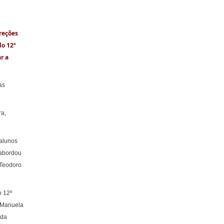
reções
do 12º
r a
as
ra,
 alunos
 abordou
 Teodoro
o 12º
e Manuela
 da