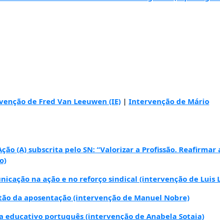
venção de Fred Van Leeuwen (IE)
|
Intervenção de Mário
o (A) subscrita pelo SN: “Valorizar a Profissão. Reafirmar 
o)
cação na ação e no reforço sindical (intervenção de Luis 
t
ão da aposentação (intervenção de Manuel Nobre)
ema educativo português (intervenção de Anabela Sotaia)