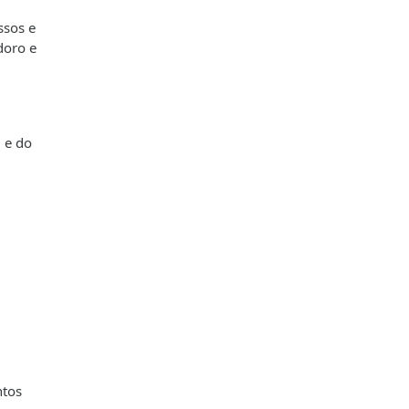
ssos e
doro e
 e do
ntos