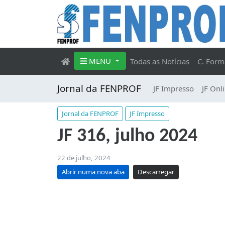
MENU
Todas as Notícias
C. Form
Jornal da FENPROF
JF Impresso
JF Onl
Jornal da FENPROF
JF Impresso
JF 316, julho 2024
22 de julho, 2024
Abrir numa nova aba
Descarregar