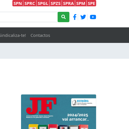
SPN
SPRC
SPGL
SPZS
SPRA
SPM
SPE
Sindicaliza-te!
Contactos