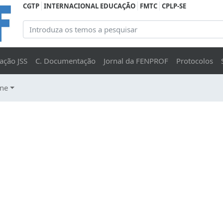
CGTP
INTERNACIONAL EDUCAÇÃO
FMTC
CPLP-SE
ação JSS
C. Documentação
Jornal da FENPROF
Protocolos
ine