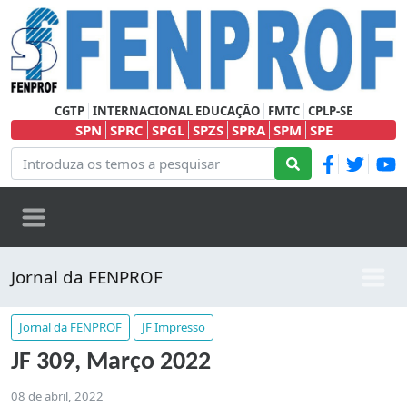
CGTP
INTERNACIONAL EDUCAÇÃO
FMTC
CPLP-SE
SPN
SPRC
SPGL
SPZS
SPRA
SPM
SPE
Jornal da FENPROF
Jornal da FENPROF
JF Impresso
JF 309, Março 2022
08 de abril, 2022