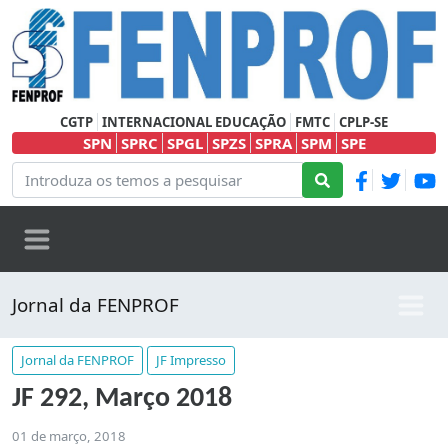
CGTP
INTERNACIONAL EDUCAÇÃO
FMTC
CPLP-SE
SPN
SPRC
SPGL
SPZS
SPRA
SPM
SPE
Jornal da FENPROF
Jornal da FENPROF
JF Impresso
JF 292, Março 2018
01 de março, 2018