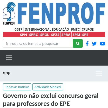
CGTP
INTERNACIONAL EDUCAÇÃO
FMTC
CPLP-SE
SPN
SPRC
SPGL
SPZS
SPRA
SPM
SPE
SPE
Todas as notícias
Actividade Sindical
Governo não exclui concurso geral
para professores do EPE