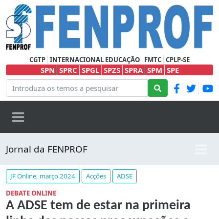
CGTP
INTERNACIONAL EDUCAÇÃO
FMTC
CPLP-SE
SPN
SPRC
SPGL
SPZS
SPRA
SPM
SPE
Jornal da FENPROF
JF Online, março 2024
Acções
ADSE
DEBATE ONLINE
A ADSE tem de estar na primeira