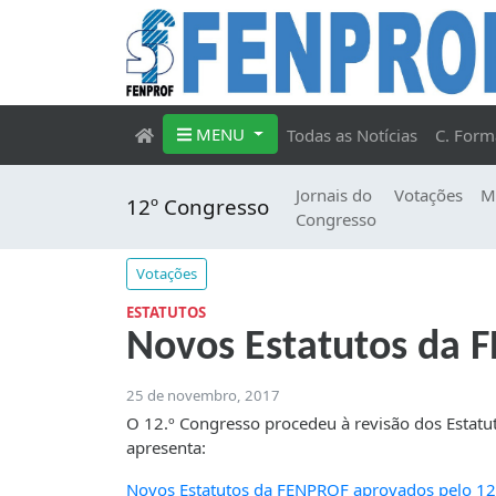
MENU
Todas as Notícias
C. Form
Jornais do
Votações
M
12º Congresso
Congresso
Votações
ESTATUTOS
Novos Estatutos da 
25 de novembro, 2017
O 12.º Congresso procedeu à revisão dos Estatu
apresenta:
Novos Estatutos da FENPROF aprovados pelo 12