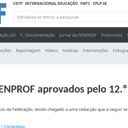
CGTP
INTERNACIONAL EDUCAÇÃO
FMTC
CPLP-SE
ação JSS
C. Documentação
Jornal da FENPROF
Protocolos
oções
Reportagem
Vídeos
Notícias
Intervenções
Fotogra
FENPROF aprovados pelo 12.º
tos da Federação, tendo chegado a uma redacção que a seguir se
.º Congresso