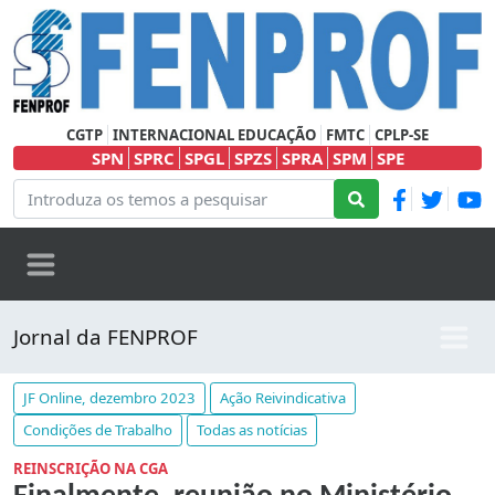
CGTP
INTERNACIONAL EDUCAÇÃO
FMTC
CPLP-SE
SPN
SPRC
SPGL
SPZS
SPRA
SPM
SPE
Jornal da FENPROF
JF Online, dezembro 2023
Ação Reivindicativa
Condições de Trabalho
Todas as notícias
REINSCRIÇÃO NA CGA