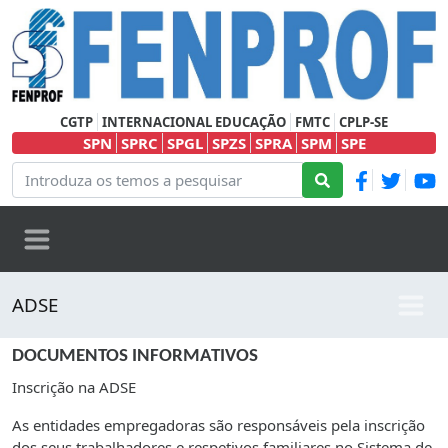
CGTP
INTERNACIONAL EDUCAÇÃO
FMTC
CPLP-SE
SPN
SPRC
SPGL
SPZS
SPRA
SPM
SPE
ADSE
DOCUMENTOS INFORMATIVOS
Inscrição na ADSE
As entidades empregadoras são responsáveis pela inscrição
dos seus trabalhadores e respetivos familiares no Sistema de