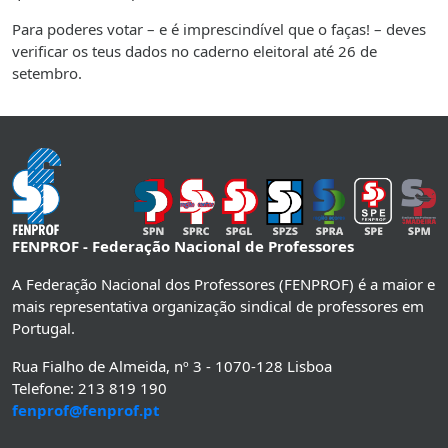
Para poderes votar – e é imprescindível que o faças! – deves
verificar os teus dados no caderno eleitoral até 26 de
setembro.
FENPROF - Federação Nacional de Professores
A Federação Nacional dos Professores (FENPROF) é a maior e
mais representativa organização sindical de professores em
Portugal.
Rua Fialho de Almeida, nº 3 - 1070-128 Lisboa
Telefone: 213 819 190
fenprof@fenprof.pt