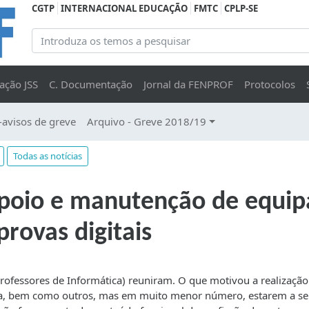
CGTP
INTERNACIONAL EDUCAÇÃO
FMTC
CPLP-SE
ação JSS
C. Documentação
Jornal da FENPROF
Protocolos
-avisos de greve
Arquivo - Greve 2018/19
Todas as notícias
apoio e manutenção de equ
provas digitais
ofessores de Informática) reuniram. O que motivou a realização
tica, bem como outros, mas em muito menor número, estarem a se