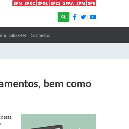
SPN
SPRC
SPGL
SPZS
SPRA
SPM
SPE
Sindicaliza-te!
Contactos
ipamentos, bem como
 desta
r