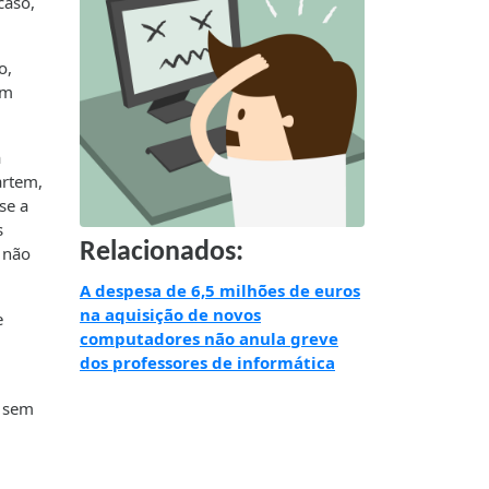
caso,
o,
em
a
artem,
se a
s
Relacionados:
e não
A despesa de 6,5 milhões de euros
na aquisição de novos
e
computadores não anula greve
dos professores de informática
, sem