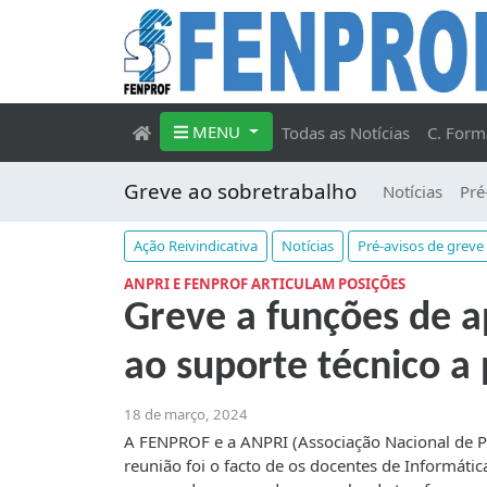
MENU
Todas as Notícias
C. Form
Greve ao sobretrabalho
Notícias
Pré
Ação Reivindicativa
Notícias
Pré-avisos de greve
ANPRI E FENPROF ARTICULAM POSIÇÕES
Greve a funções de 
ao suporte técnico a 
18 de março, 2024
A
FENPROF e a ANPRI (Associação Nacional de Pr
reunião foi o facto de os docentes de Informá