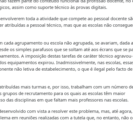
ão fazem parte do conteúdo funcional da profissão docente, no 
cos, assim como suporte técnico às provas digitais.
senvolverem toda a atividade que compete ao pessoal docente sã
er atribuídas a pessoal técnico, mas que as escolas não consegu
m cada agrupamento ou escola não agrupada, se avariam, dada 
esde os simples parafusos que se soltam até aos écrans que se p
mentos. A imposição destas tarefas de caráter técnico agravou-
dos equipamentos expirou. Inadmissivelmente, nas escolas, essa
onente não letiva de estabelecimento, o que é ilegal pelo facto d
 atribuídas mais turmas e, por isso, trabalham com um número d
s grupos de recrutamento para os quais as escolas têm maior
sso das disciplinas em que faltam mais professores nas escolas.
desenvolvido com vista a resolver este problema, mas, até agora
ma em reuniões realizadas com a tutela que, no entanto, não o