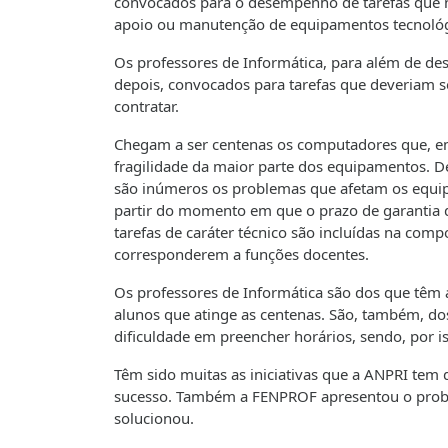
convocados para o desempenho de tarefas que n
apoio ou manutenção de equipamentos tecnológi
Os professores de Informática, para além de de
depois, convocados para tarefas que deveriam s
contratar.
Chegam a ser centenas os computadores que, e
fragilidade da maior parte dos equipamentos. D
são inúmeros os problemas que afetam os equipa
partir do momento em que o prazo de garantia 
tarefas de caráter técnico são incluídas na comp
corresponderem a funções docentes.
Os professores de Informática são dos que têm
alunos que atinge as centenas. São, também, do
dificuldade em preencher horários, sendo, por i
Têm sido muitas as iniciativas que a ANPRI tem 
sucesso. Também a FENPROF apresentou o proble
solucionou.