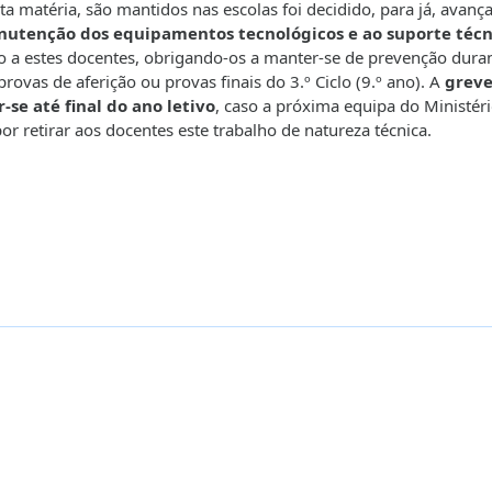
a matéria, são mantidos nas escolas foi decidido, para já, avanç
anutenção dos equipamentos tecnológicos e ao suporte técn
o a estes docentes, obrigando-os a manter-se de prevenção dura
ovas de aferição ou provas finais do 3.º Ciclo (9.º ano). A
grev
-se até final do ano letivo
, caso a próxima equipa do Ministér
r retirar aos docentes este trabalho de natureza técnica.