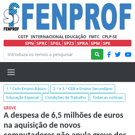
CGTP
INTERNACIONAL EDUCAÇÃO
FMTC
CPLP-SE
SPN
SPRC
SPGL
SPZS
SPRA
SPM
SPE
1.º Ciclo Ensino Básico
2.º e 3.º CEB e Ensino Secundário
Educação Especial
Condições de Trabalho
Todas as notícias
GREVE
A despesa de 6,5 milhões de euros
na aquisição de novos