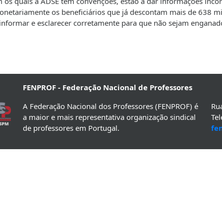
 os quais a ADSE tem convenções, estão a dar informações incor
monetariamente os beneficiários que já descontam mais de 638 m
e informar e esclarecer corretamente para que não sejam enganad
FENPROF - Federação Nacional de Professores
A Federação Nacional dos Professores (FENPROF) é
Rua
a maior e mais representativa organização sindical
Te
de professores em Portugal.
fe