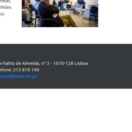
retas,
ilhões
os.
 Fialho de Almeida, nº 3 - 1070-128 Lisboa
lefone: 213 819 190
nprof@fenprof.pt