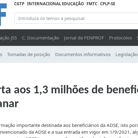
CGTP
INTERNACIONAL EDUCAÇÃO
FMTC
CPLP-SE
ação JSS
C. Documentação
Jornal da FENPROF
Protocolos
s
Tomadas de posição
Documentos informativos
Legislação
ta aos 1,3 milhões de benefi
anar
mação importante destinada aos beneficiários da ADSE, isto po
onvencionado da ADSE e a sua entrada em vigor em 1/9/2021, al