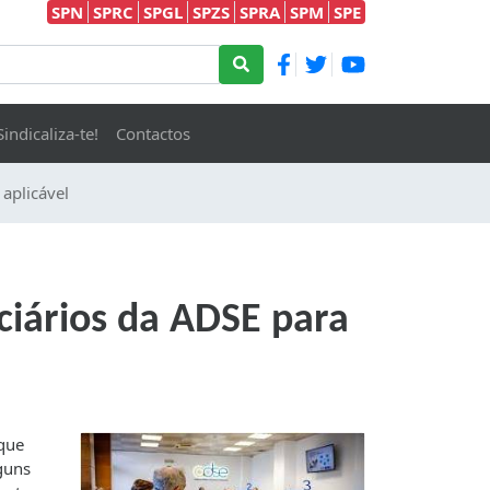
SPN
SPRC
SPGL
SPZS
SPRA
SPM
SPE
Sindicaliza-te!
Contactos
 aplicável
ciários da ADSE para
rque
guns