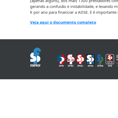
(apenas alguns), dos mais 1300 prestadores com
gerando a confusão e instabilidade, e lesando 
€ por ano para financiar a ADSE. E é important
Veja aqui o documento completo