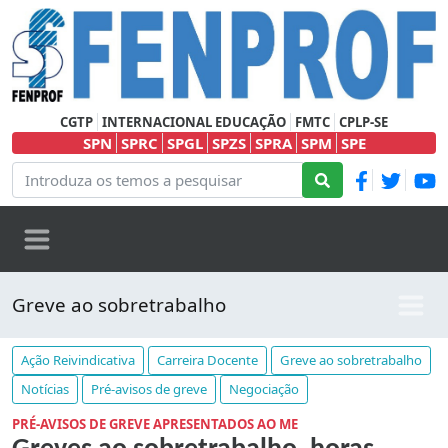
CGTP
INTERNACIONAL EDUCAÇÃO
FMTC
CPLP-SE
SPN
SPRC
SPGL
SPZS
SPRA
SPM
SPE
Greve ao sobretrabalho
Ação Reivindicativa
Carreira Docente
Greve ao sobretrabalho
Notícias
Pré-avisos de greve
Negociação
PRÉ-AVISOS DE GREVE APRESENTADOS AO ME