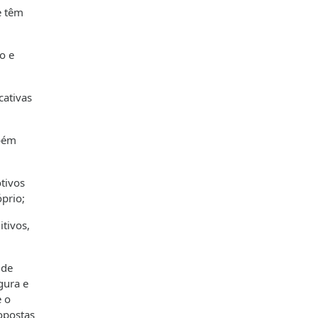
e têm
o e
cativas
mbém
tivos
prio;
tivos,
 de
gura e
e o
opostas