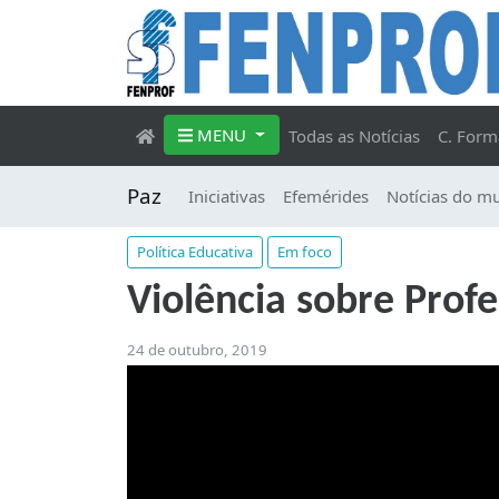
MENU
Todas as Notícias
C. Form
Paz
Iniciativas
Efemérides
Notícias do m
Política Educativa
Em foco
Violência sobre Prof
24 de outubro, 2019