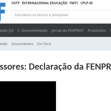
CGTP
INTERNACIONAL EDUCAÇÃO
FMTC
CPLP-SE
ação JSS
C. Documentação
Jornal da FENPROF
Protocolos
undo
Documentos
Em foco
essores: Declaração da FENP