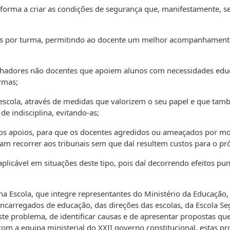
de forma a criar as condições de segurança que, manifestamente, s
nos por turma, permitindo ao docente um melhor acompanhament
alhadores não docentes que apoiem alunos com necessidades edu
rmas;
 escola, através de medidas que valorizem o seu papel e que ta
e indisciplina, evitando-as;
utros apoios, para que os docentes agredidos ou ameaçados por mo
am recorrer aos tribunais sem que daí resultem custos para o pró
icável em situações deste tipo, pois daí decorrendo efeitos puni
na Escola, que integre representantes do Ministério da Educação,
encarregados de educação, das direções das escolas, da Escola Se
te problema, de identificar causas e de apresentar propostas qu
om a equipa ministerial do XXII governo constitucional, estas pr