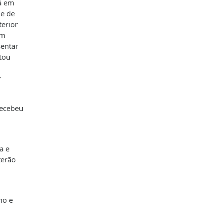
tá em
ge de
erior
um
sentar
stou
r
recebeu
a e
terão
ho e