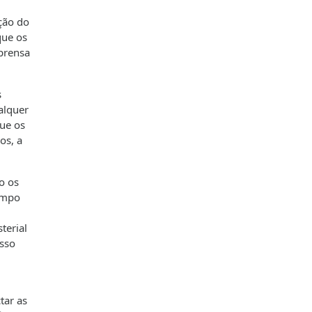
ição do
que os
mprensa
s
alquer
que os
os, a
o os
tempo
terial
isso
tar as