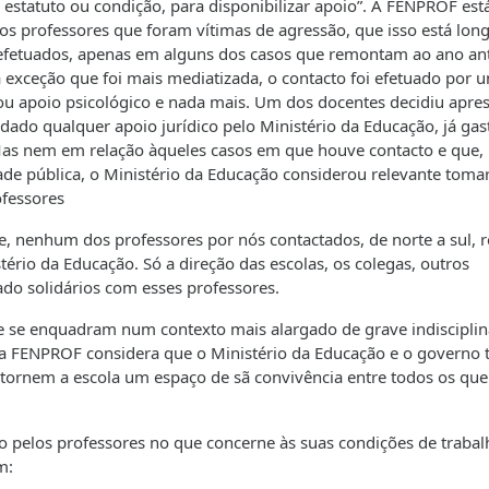
estatuto ou condição, para disponibilizar apoio”. A FENPROF es
sos professores que foram vítimas de agressão, que isso está lon
 efetuados, apenas em alguns dos casos que remontam ao ano ant
 exceção que foi mais mediatizada, o contacto foi efetuado por 
ou apoio psicológico e nada mais. Um dos docentes decidiu apre
 dado qualquer apoio jurídico pelo Ministério da Educação, já ga
 Mas nem em relação àqueles casos em que houve contacto e que,
ade pública, o Ministério da Educação considerou relevante toma
ofessores
, nenhum dos professores por nós contactados, de norte a sul, 
ério da Educação. Só a direção das escolas, os colegas, outros
ado solidários com esses professores.
que se enquadram num contexto mais alargado de grave indisciplin
, a FENPROF considera que o Ministério da Educação e o governo 
ornem a escola um espaço de sã convivência entre todos os que
ito pelos professores no que concerne às suas condições de trabal
m: