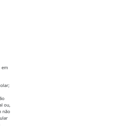
, em
olar;
são
al ou,
m não
ular
o