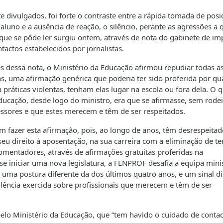
e divulgados, foi forte o contraste entre a rápida tomada de pos
luno e a ausência de reação, o silêncio, perante as agressões a 
 que se pôde ler surgiu ontem, através de nota do gabinete de i
actos estabelecidos por jornalistas.
s dessa nota, o Ministério da Educação afirmou repudiar todas a
as, uma afirmação genérica que poderia ter sido proferida por qu
práticas violentas, tenham elas lugar na escola ou fora dela. O 
ucação, desde logo do ministro, era que se afirmasse, sem rodei
essores e que estes merecem e têm de ser respeitados.
 fazer esta afirmação, pois, ao longo de anos, têm desrespeitad
seu direito à aposentação, na sua carreira com a eliminação de 
omentadores, através de afirmações gratuitas proferidas na
e iniciar uma nova legislatura, a FENPROF desafia a equipa minis
ma postura diferente da dos últimos quatro anos, e um sinal d
ência exercida sobre profissionais que merecem e têm de ser
elo Ministério da Educação, que “tem havido o cuidado de contac