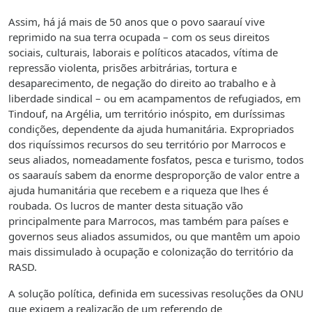
Assim, há já mais de 50 anos que o povo saarauí vive
reprimido na sua terra ocupada – com os seus direitos
sociais, culturais, laborais e políticos atacados, vítima de
repressão violenta, prisões arbitrárias, tortura e
desaparecimento, de negação do direito ao trabalho e à
liberdade sindical – ou em acampamentos de refugiados, em
Tindouf, na Argélia, um território inóspito, em duríssimas
condições, dependente da ajuda humanitária. Expropriados
dos riquíssimos recursos do seu território por Marrocos e
seus aliados, nomeadamente fosfatos, pesca e turismo, todos
os saarauís sabem da enorme desproporção de valor entre a
ajuda humanitária que recebem e a riqueza que lhes é
roubada. Os lucros de manter desta situação vão
principalmente para Marrocos, mas também para países e
governos seus aliados assumidos, ou que mantêm um apoio
mais dissimulado à ocupação e colonização do território da
RASD.
A solução política, definida em sucessivas resoluções da ONU
que exigem a realização de um referendo de