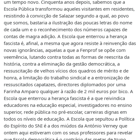
um tempo novo. Cinquenta anos depois, sabemos que a
Escola Pública transformou aqueles visitantes em residentes,
resistindo à convicção de Salazar segundo a qual, ao povo
que somos, bastaria a ilustração das poucas letras do nome
de cada um e o reconhecimento dos números capazes de
contas de magra adição. A Escola que enterrou a herança
fascista é, afinal, a mesma que agora resiste à reinvenção das
novas ignorâncias, aquelas a que a Fenprof se opõe com
veemência, lutando contra todas as formas de reescrita da
história, contra a eliminação da gestão democrática, a
ressuscitação de velhos vícios dos quadros de mérito e de
honra, a limitação do trabalho sindical e a entronização de
ressuscitados capatazes, directores diplomados por uma
Farinha Amparo qualquer à razão de 2 mil euros por bico. A
Escola que enterrou a herança fascista é a que reivindica
educadores na educação especial, investigadores no ensino
superior, rede pública no pré-escolar, carreiras dignas em
todos os níveis de educação. A Escola que sepultou a Política
do Espírito do SNI é a dos miúdos da António Verney que
ontem aqui estiveram com os seus professores para revelar
que Escola democrática é o contrário das metas de Nuno