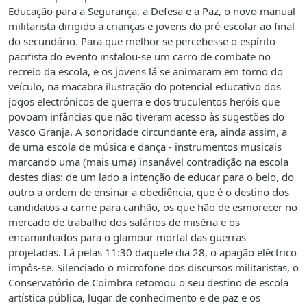
Educação para a Segurança, a Defesa e a Paz, o novo manual
militarista dirigido a crianças e jovens do pré-escolar ao final
do secundário. Para que melhor se percebesse o espírito
pacifista do evento instalou-se um carro de combate no
recreio da escola, e os jovens lá se animaram em torno do
veículo, na macabra ilustração do potencial educativo dos
jogos electrónicos de guerra e dos truculentos heróis que
povoam infâncias que não tiveram acesso às sugestões do
Vasco Granja. A sonoridade circundante era, ainda assim, a
de uma escola de música e dança - instrumentos musicais
marcando uma (mais uma) insanável contradição na escola
destes dias: de um lado a intenção de educar para o belo, do
outro a ordem de ensinar a obediência, que é o destino dos
candidatos a carne para canhão, os que hão de esmorecer no
mercado de trabalho dos salários de miséria e os
encaminhados para o glamour mortal das guerras
projetadas. Lá pelas 11:30 daquele dia 28, o apagão eléctrico
impôs-se. Silenciado o microfone dos discursos militaristas, o
Conservatório de Coimbra retomou o seu destino de escola
artística pública, lugar de conhecimento e de paz e os