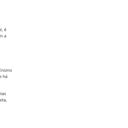
l, é
m a
Ensino
e há
las
ita,