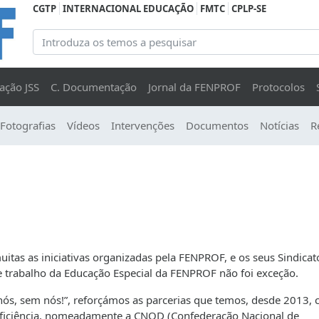
CGTP
INTERNACIONAL EDUCAÇÃO
FMTC
CPLP-SE
ação JSS
C. Documentação
Jornal da FENPROF
Protocolos
Fotografias
Vídeos
Intervenções
Documentos
Notícias
R
tas as iniciativas organizadas pela FENPROF, e os seus Sindicat
 trabalho da Educação Especial da FENPROF não foi exceção.
nós, sem nós!”, reforçámos as parcerias que temos, desde 2013,
ficiência, nomeadamente a CNOD (Confederação Nacional de