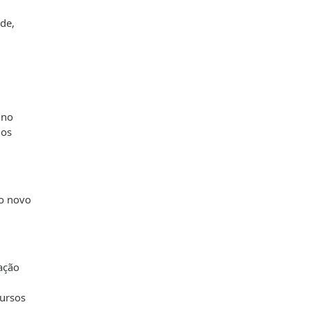
ade,
 no
 os
o novo
ação
cursos