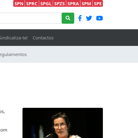
SPN
SPRC
SPGL
SPZS
SPRA
SPM
SPE
Sindicaliza-te!
Contactos
egulamentos
os,
 com