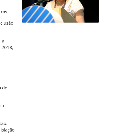
ras.
nclusão
 a
m 2018,
a de
ma
são.
islação