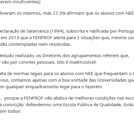
serem insuficientes);
ram os mesmos, mas 27,3% afirmam que os alunos com NEE
ração de Salamanca (1994), subscrita e ratificada por Portuga
em 2013 que a FENPROF alerta para 2 situações que, mesmo co
estão contempladas nem resolvidas.
 estudo realizado, os Diretores dos agrupamentos referem que,
são por convites pessoais. Isto é inadmissível!
alta de normas legais para os alunos com NEE que frequentam o 
or isso, contamos apenas com a boa vontade das Universidades qu
sem qualquer enquadramento legal para o fazerem.
er… porque a FENPROF não abdica de melhores condições nas esco
 convicção: defendemos uma Escola Pública de Qualidade, Gratu
com todos!