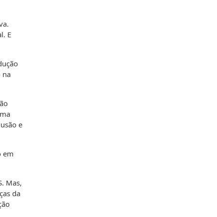
va.
l. E
edução
o na
tão
rma
lusão e
o em
S. Mas,
ças da
ção