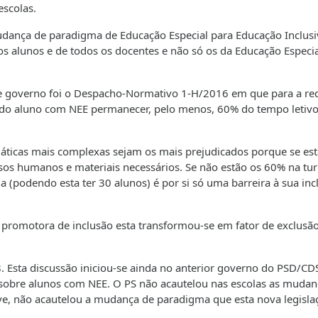
escolas.
mudança de paradigma de Educação Especial para Educação Inclusi
s alunos e de todos os docentes e não só os da Educação Especia
ste governo foi o Despacho-Normativo 1-H/2016 em que para a r
e do aluno com NEE permanecer, pelo menos, 60% do tempo letiv
áticas mais complexas sejam os mais prejudicados porque se es
sos humanos e materiais necessários. Se não estão os 60% na tu
 (podendo esta ter 30 alunos) é por si só uma barreira à sua inc
promotora de inclusão esta transformou-se em fator de exclusã
. Esta discussão iniciou-se ainda no anterior governo do PSD/CD
 sobre alunos com NEE. O PS não acautelou nas escolas as mudan
ave, não acautelou a mudança de paradigma que esta nova legisla