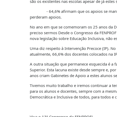
são os existentes nas escolas apesar de já estes 
- 64,6% afirmam que os apoios se mantive
perderam apoios.
No ano em que se comemoram os 25 anos da Decla
preciso sermos Desde o Congresso da FENPROF 
nova legislação sobre Educação Inclusiva, não 
Uma diz respeito à Intervenção Precoce (IP). No
atualmente, 66,6% dos docentes colocados na IP 
A outra situação que permanece esquecida é a f
Superior. Esta lacuna existe desde sempre e, p
anos criam Gabinetes de Apoio a estes alunos 
Tivemos muito trabalho e iremos continuar a t
para os alunos e docentes, sempre com a mesma
Democrática e Inclusiva de todos, para todos e 
Viva o 13º Congresso da FENPROF!