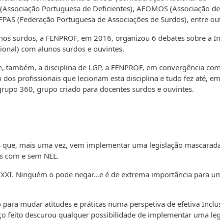
 (Associação Portuguesa de Deficientes), AFOMOS (Associação de
 FPAS (Federação Portuguesa de Associações de Surdos), entre out
unos surdos, a FENPROF, em 2016, organizou 6 debates sobre a I
acional) com alunos surdos e ouvintes.
e, também, a disciplina de LGP, a FENPROF, em convergência com
os profissionais que lecionam esta disciplina e tudo fez até, e
grupo 360, grupo criado para docentes surdos e ouvintes.
S que, mais uma vez, vem implementar uma legislação mascarad
os com e sem NEE.
o XXI. Ninguém o pode negar…e é de extrema importância para u
para mudar atitudes e práticas numa perspetiva de efetiva Inclu
iço feito descurou qualquer possibilidade de implementar uma leg