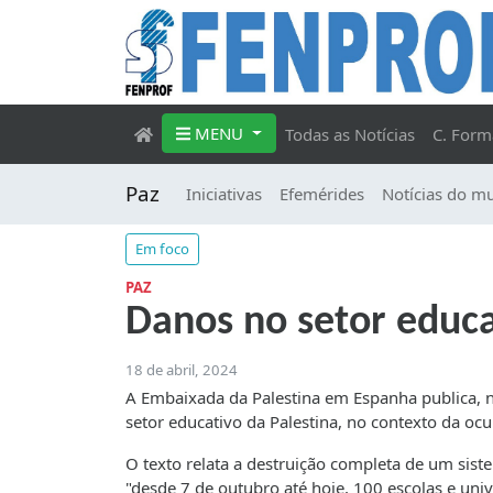
MENU
Todas as Notícias
C. Form
Paz
Iniciativas
Efemérides
Notícias do m
Em foco
PAZ
Danos no setor educa
18 de abril, 2024
A Embaixada da Palestina em Espanha publica, n
setor educativo da Palestina, no contexto da ocu
O texto relata a destruição completa de um sis
"desde 7 de outubro até hoje, 100 escolas e un