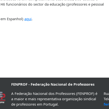
246 funcionários do sector da educação (professores e pessoal
al em Espanhol)
aqui
.
FENPROF - Federação Nacional de Professores
A Federação Nacional dos Professores (FENPROF) é
Rua
a maior e mais representativa organização sindical
Te
de professores em Portugal.
fe