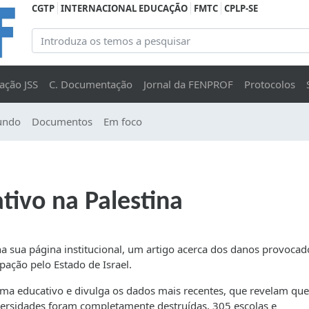
CGTP
INTERNACIONAL EDUCAÇÃO
FMTC
CPLP-SE
ação JSS
C. Documentação
Jornal da FENPROF
Protocolos
undo
Documentos
Em foco
tivo na Palestina
a sua página institucional, um artigo acerca dos danos provocad
pação pelo Estado de Israel.
tema educativo e divulga os dados mais recentes, que revelam que
iversidades foram completamente destruídas, 305 escolas e