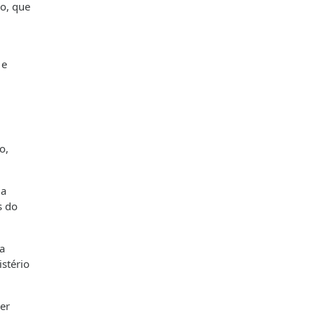
o, que
 e
o,
 a
s do
a
istério
er