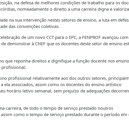
ição, na defesa de melhores condições de trabalho para os doc
córdias, nomeadamente o direito a uma carreira digna e valoriza
de na sua intervenção nestes setores de ensino, a luta em defes
dade das convenções coletivas.
 celebração de um novo CCT para o EPC, a FENPROF avançou co
o de demonstrar à CNEF que os docentes deste setor de ensino es
lho que reponha direitos e dignifique a função docente nos ensin
 profissional;
no profissional relativamente aos dos outros setores, principal
s a ela associados, assim como os docentes do ensino artístico
seu horário letivo semanal, sem prejuízo de adequações decorren
na carreira, de todo o tempo de serviço prestado noutros
, assim como o tempo de serviço prestado durante o período em