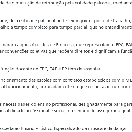
de de diminuição de retribuição pela entidade patronal, mediant
dade, de a entidade patronal poder extinguir o posto de trabalho,
abalho a tempo completo para tempo parcial, que no entendiment
assinaram alguns Acordos de Empresa, que representam o EPC, EA
ar convenções coletivas que repõem direitos e dignificam a funç
 função docente no EPC, EAE e EP tem de assentar:
 funcionamento das escolas com contratos estabelecidos com o M
rmal funcionamento, nomeadamente no que respeita ao cumprim
 necessidades do ensino profissional, designadamente para gara
sabilidade profissional e social, no sentido de assegurar a qual
speita ao Ensino Artístico Especializado da música e da dança,