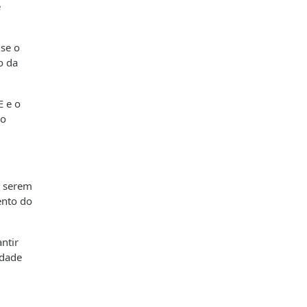
e
 se o
o da
E e o
ão
E serem
ento do
ntir
idade