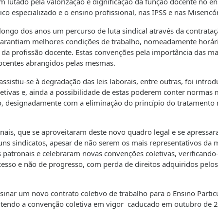
 lutado pela valorização e dignificação da função docente no en
tico especializado e o ensino profissional, nas IPSS e nas Misericó
longo dos anos um percurso de luta sindical através da contrata
 garantiam melhores condições de trabalho, nomeadamente horár
io da profissão docente. Estas convenções pela importância das ma
 docentes abrangidos pelas mesmas.
istiu-se à degradação das leis laborais, entre outras, foi introd
letivas e, ainda a possibilidade de estas poderem conter normas 
o, designadamente com a eliminação do princípio do tratamento
onais, que se aproveitaram deste novo quadro legal e se apressa
ns sindicatos, apesar de não serem os mais representativos da 
s patronais e celebraram novas convenções coletivas, verificando
cesso e não de progresso, com perda de direitos adquiridos pelos
inar um novo contrato coletivo de trabalho para o Ensino Particu
, tendo a convenção coletiva em vigor caducado em outubro de 