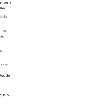
entes a
da.
a da
m um
tão
os
mente
tes de
 que o