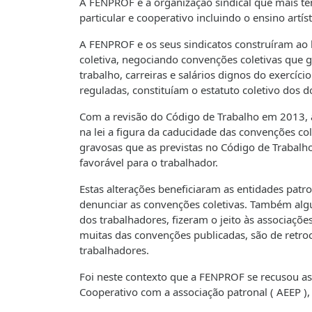
A FENPROF é a organização sindical que mais tem
particular e cooperativo incluindo o ensino artís
A FENPROF e os seus sindicatos construíram ao 
coletiva, negociando convenções coletivas que
trabalho, carreiras e salários dignos do exercíc
reguladas, constituíam o estatuto coletivo dos
Com a revisão do Código de Trabalho em 2013, ass
na lei a figura da caducidade das convenções co
gravosas que as previstas no Código de Trabalh
favorável para o trabalhador.
Estas alterações beneficiaram as entidades patr
denunciar as convenções coletivas. Também algu
dos trabalhadores, fizeram o jeito às associaçõe
muitas das convenções publicadas, são de retro
trabalhadores.
Foi neste contexto que a FENPROF se recusou ass
Cooperativo com a associação patronal ( AEEP )