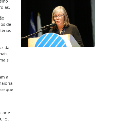
sino
rdias.
ção
ios de
térias
uzida
mais
 mais
ram a
maioria
-se que
lar e
2015.