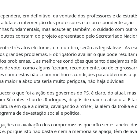
penderá, em definitivo, da vontade dos professores e da estraté
r, a luta e a intervenção dos professores e a correspondente ação
inhas fundamentais, mas acautelar, também, o cuidado com outro
outros constam do projeto apresentado pelo Secretariado Nacion
ntre três atos eleitorais, em outubro, serão as legislativas. As es
os grandes problemas. É obrigatório avaliar o que pode resultar
 dos problemas. E as melhores condições que tanto desejamos nã
ins de voto, como alguns fizeram, recentemente, ou de engrossa
es como estas não criam melhores condições para obtermos o q
ma maioria absoluta seria muito perigosa, não haja dúvidas!
cer o que foi a ação dos governos do PS, é claro, do atual, mas
om Sócrates e Lurdes Rodrigues, dispôs de maioria absoluta. E 
tura em que a direita, cavalgando a “crise”, ia além da troika e 
grama de devastação social e política.
igações na avaliação dos compromissos que irão ser estabelecido
es e, porque isto não basta e nem a memória se apaga, têm de aval