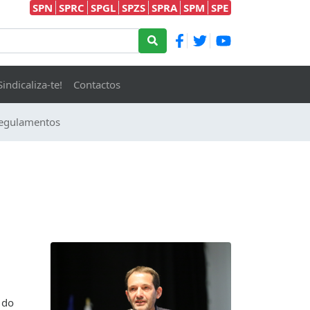
SPN
SPRC
SPGL
SPZS
SPRA
SPM
SPE
Sindicaliza-te!
Contactos
egulamentos
 do