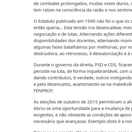
de combates prolongados, muitas vezes duros, d
tem raízes na consciência da razão e nos sentim
O Estatuto publicado em 1990 não foi o que os
então queria… Esta tensão iria desencadear, me
negociação e de lutas. Alternando ações difere
disponibilidades dos docentes, alternando mom
algumas fases batalhámos por melhorias, por nov
destruidora, ao retrocesso, à desvalorização e à 
Durante o governo da direita, PSD e CDS, ficara
persiste na luta, de forma inquebrantável, com 
dando contributos, é verdade, outros instigand
e pelo desencanto, acantonando-se na maledicênc
FENPROF.
As eleições de outubro de 2015 permitiram o af
Abriu-se uma oportunidade para a mudança de po
exigentes, e não obstante as condições de apoi
necessário que avançasse. Exemplo disto é a no