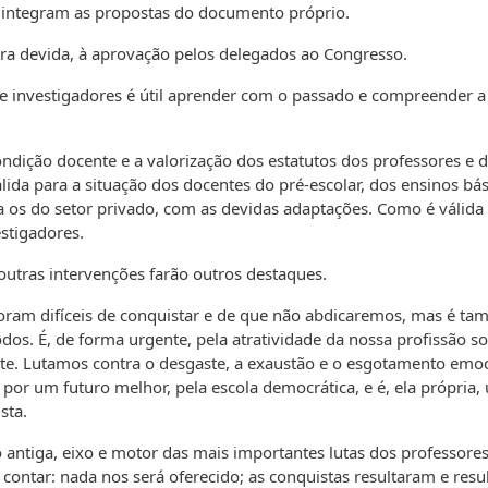
se integram as propostas do documento próprio.
ura devida, à aprovação pelos delegados ao Congresso.
s e investigadores é útil aprender com o passado e compreender a
ndição docente e a valorização dos estatutos dos professores e 
álida para a situação dos docentes do pré-escolar, dos ensinos bás
 os do setor privado, com as devidas adaptações. Como é válida
estigadores.
outras intervenções farão outros destaques.
e foram difíceis de conquistar e de que não abdicaremos, mas é t
dos. É, de forma urgente, pela atratividade da nossa profissão s
te. Lutamos contra o desgaste, a exaustão e o esgotamento emoc
é por um futuro melhor, pela escola democrática, e é, ela própria
sta.
 antiga, eixo e motor das mais importantes lutas dos professore
ntar: nada nos será oferecido; as conquistas resultaram e resu