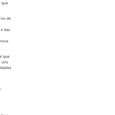
a que
rno de
 e das
nsiva
al que
, uns
uldades
.