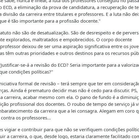
sabe, nunca é linear, a luta dos professores conseguiu no pass
o ECD, a eliminação da prova de candidatura, a recuperação de 
 divisão da carreira entre titulares e professores. E a luta não de
que é tão importante para a profissão docente."
atuto não são de desatualização. São de desrespeito e de perver
nte explorados, maltratados e empobrecidos. O corpo docente
 professor deixou de ser uma aspiração significativa entre os jov
 têm outras prioridades e outros destinos para os recursos públ
stificar-se-á a revisão do ECD? Seria importante para a valoriza
ue condições políticas?"
iciativa formal de revisão – terá sempre que ter em consideraçã
orças. Ainda é prematuro decidir mas não é cedo para discutir. PS,
 a carreira, acabar mesmo com ela. O pano de fundo é a diminui
ição profissional dos docentes. O roubo de tempo de serviço já v
mbaratecimento da carreira que a lei consagra. Alegam em coro q
a contra os professores…
 vigiar e contribuir para que não se verifiquem condições políti
uir a carreira, o que, desde logo, estaria claramente facilitado c