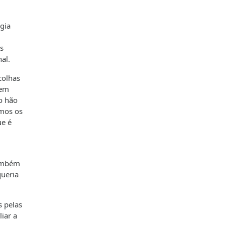
gia
s
al.
colhas
 em
o hão
rmos os
ue é
também
queria
s pelas
iar a