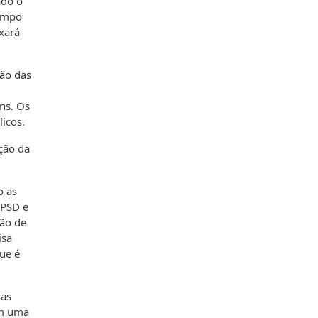
ado o
tempo
ixará
são das
ens. Os
icos.
ção da
o as
 PSD e
ção de
isa
ue é
cas
om uma