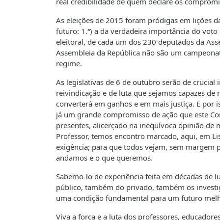
real credibilidade de quem declare os compromi
As eleições de 2015 foram pródigas em lições 
futuro: 1.ª) a da verdadeira importância do voto 
eleitoral, de cada um dos 230 deputados da Asse
Assembleia da República não são um campeonato
regime.
As legislativas de 6 de outubro serão de crucia
reivindicação e de luta que sejamos capazes de
converterá em ganhos e em mais justiça. E por i
já um grande compromisso de ação que este Con
presentes, alicerçado na inequívoca opinião de 
Professor, temos encontro marcado, aqui, em Li
exigência; para que todos vejam, sem margem par
andamos e o que queremos.
Sabemo-lo de experiência feita em décadas de lu
público, também do privado, também os investiga
uma condição fundamental para um futuro melh
Viva a força e a luta dos professores, educadore