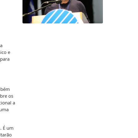
da
ico e
 para
ambém
obre os
ional a
, uma
s. É um
ltarão