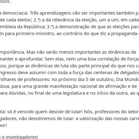
ssos.
da democracia. Três aprendizagens vão ser importantes também p
de cada eleitor; 2.ª) a da relevância da eleição, um a um, em cada
mbleia da República; 3.ª) a demonstração de que as eleições par
 para primeiro-ministro, ao contrário do que diz a propaganda
l importância. Mas não serão menos importantes as dinâmicas de
 manter e aprofundar. Sem elas, nem uma boa correlação de força
sso, porque as dinâmicas de luta são parte principal do que nos c
gresso deve assumir com toda a força das centenas de delgados
milhares de professores: no próximo dia 5 de outubro, Dia Mundi
sboa, para uma grande manifestação nacional de afirmação e de
a dúvidas, no final de uma legislatura e no início da outra, ao 
ta: só é vencido quem desiste de lutar! Nós, professores do setor
dores, não desistiremos de lutar: a valorização das nossas carre
or!
s e investigadores!