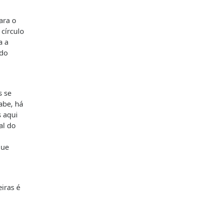
ara o
 círculo
a a
 do
s se
abe, há
 aqui
al do
que
iras é