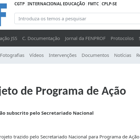
CGTP
INTERNACIONAL EDUCAÇÃO
FMTC
CPLP-SE
ação JSS
C. Documentação
Jornal da FENPROF
Protocolos
Fotografias
Vídeos
Intervenções
Documentos
Notícias
R
jeto de Programa de Ação
ão s
ubscrito pelo Secretariado Nacional
jeto trazido pelo Secretariado Nacional para Programa de Ação