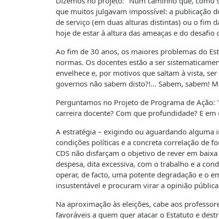
Dizemos no projeto: "Num caminho que, como se 
que muitos julgavam impossível: a publicação d
de serviço (em duas alturas distintas) ou o fim da
hoje de estar à altura das ameaças e do desafio 
Ao fim de 30 anos, os maiores problemas do Est
normas. Os docentes estão a ser sistematicame
envelhece e, por motivos que saltam à vista, ser
governos não sabem disto?!... Sabem, sabem! Mas
Perguntamos no Projeto de Programa de Ação: "Ju
carreira docente? Com que profundidade? E em q
A estratégia – exigindo ou aguardando alguma in
condições políticas e a concreta correlação de f
CDS não disfarçam o objetivo de rever em baixa
despesa, dita excessiva, com o trabalho e a cond
operar, de facto, uma potente degradação e o e
insustentável e procuram virar a opinião públic
Na aproximação às eleições, cabe aos professores
favoráveis a quem quer atacar o Estatuto e destr