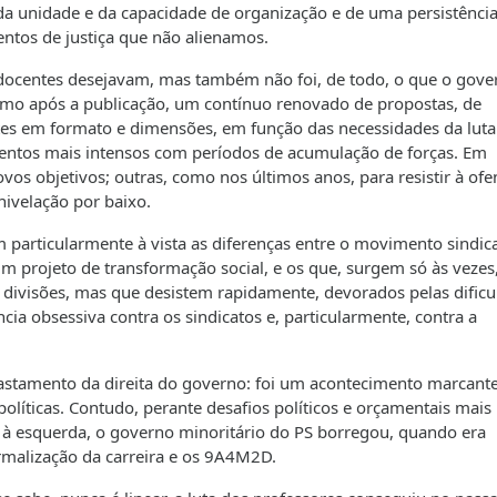
a unidade e da capacidade de organização e de uma persistênci
entos de justiça que não alienamos.
 docentes desejavam, mas também não foi, de todo, o que o gove
smo após a publicação, um contínuo renovado de propostas, de
ntes em formato e dimensões, em função das necessidades da luta
entos mais intensos com períodos de acumulação de forças. Em
os objetivos; outras, como nos últimos anos, para resistir à ofe
nivelação por baixo.
m particularmente à vista as diferenças entre o movimento sindic
um projeto de transformação social, e os que, surgem só às vezes
o divisões, mas que desistem rapidamente, devorados pelas dific
ia obsessiva contra os sindicatos e, particularmente, contra a
astamento da direita do governo: foi um acontecimento marcante
líticas. Contudo, perante desafios políticos e orçamentais mais
o à esquerda, o governo minoritário do PS borregou, quando era
rmalização da carreira e os 9A4M2D.