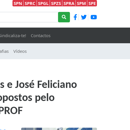
SPN
SPRC
SPGL
SPZS
SPRA
SPM
SPE
Sindicaliza-te!
Contactos
afias
Vídeos
 e José Feliciano
opostos pelo
NPROF