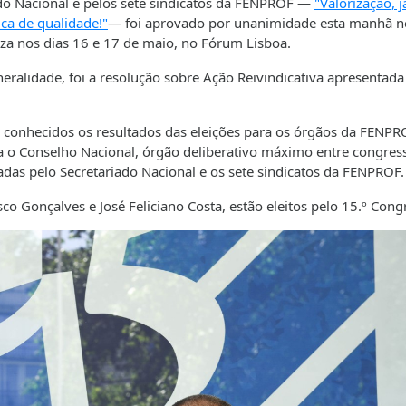
do Nacional e pelos sete sindicatos da FENPROF —
"Valorização, j
ca de qualidade!"
— foi aprovado por unanimidade esta manhã n
iza nos dias 16 e 17 de maio, no Fórum Lisboa.
ralidade, foi a resolução sobre Ação Reivindicativa apresentada
conhecidos os resultados das eleições para os órgãos da FENPR
ara o Conselho Nacional, órgão deliberativo máximo entre congres
das pelo Secretariado Nacional e os sete sindicatos da FENPROF.
o Gonçalves e José Feliciano Costa, estão eleitos pelo 15.º Cong