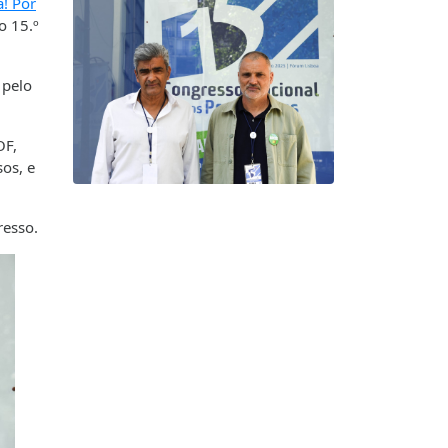
á! Por
o 15.º
 pelo
OF,
sos, e
resso.