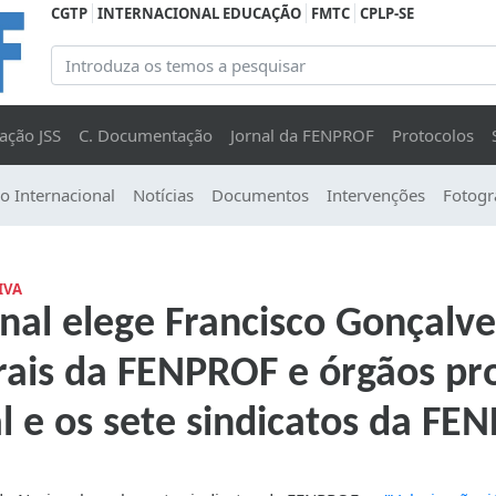
CGTP
INTERNACIONAL EDUCAÇÃO
FMTC
CPLP-SE
ação JSS
C. Documentação
Jornal da FENPROF
Protocolos
o Internacional
Notícias
Documentos
Intervenções
Fotogr
IVA
al elege Francisco Gonçalves
rais da FENPROF e órgãos pr
l e os sete sindicatos da FE