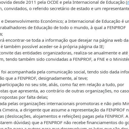
omovida desde 2011 pela OCDE e pela Internacional de Educação (
 convidados, o referido secretário de estado e um representant
 e Desenvolvimento Económico; a Internacional de Educação é 
 trabalhadores de Educação de todo o mundo, à qual a FENPROF
a;
erá encontrar-se toda a informação que desejar na página web da
al é também possível aceder-se à própria página da IE;
onvite das entidades organizadoras, realiza-se anualmente e até 
lém, tendo também sido convidadas a FENPROF, a FNE e o Ministér
 e foi acompanhada pela comunicação social, tendo sido dada inf
ção que a FENPROF, designadamente, aí teve;
ticipação no seu site, aliás, como faz em relação a tudo, por
tas que apresenta, ao contrário de outras organizações, no caso
ropostas por falta delas;
ada pelas organizações internacionais promotoras e não pelo Min
na Cimeira, a dirigente que assume a representação da FENPROF 
sas (deslocações, alojamentos e refeições) pagas pela FENPROF. A
restarem dúvidas) que a FENPROF não recebe financiamentos do g
o não paga a outros para que desenvolvam as lutas que são dos