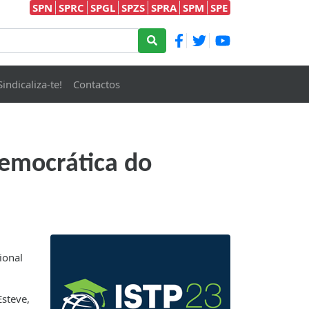
SPN
SPRC
SPGL
SPZS
SPRA
SPM
SPE
Sindicaliza-te!
Contactos
emocrática do
ional
steve,