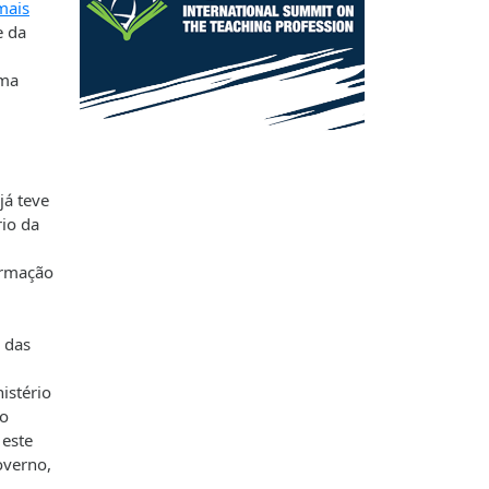
mais
e da
uma
já teve
io da
ormação
 das
istério
no
 este
overno,