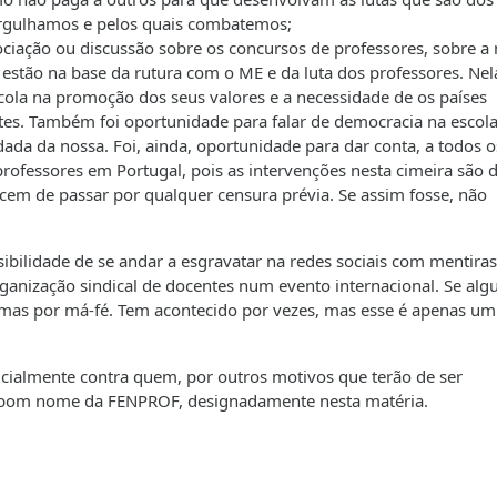
 orgulhamos e pelos quais combatemos;
ociação ou discussão sobre os concursos de professores, sobre a
 estão na base da rutura com o ME e da luta dos professores. Nel
scola na promoção dos seus valores e a necessidade de os países
s. Também foi oportunidade para falar de democracia na escola
a da nossa. Foi, ainda, oportunidade para dar conta, a todos o
 professores em Portugal, pois as intervenções nesta cimeira são 
cem de passar por qualquer censura prévia. Se assim fosse, não
ibilidade de se andar a esgravatar na redes sociais com mentira
rganização sindical de docentes num evento internacional. Se al
o, mas por má-fé. Tem acontecido por vezes, mas esse é apenas um
cialmente contra quem, por outros motivos que terão de ser
o bom nome da FENPROF, designadamente nesta matéria.