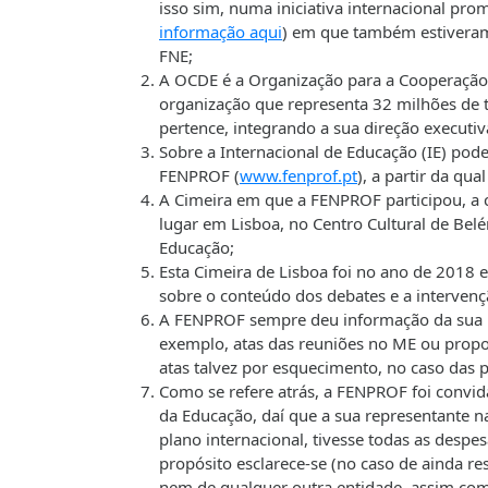
isso sim, numa iniciativa internacional pr
informação aqui
) em que também estiveram,
FNE;
A OCDE é a Organização para a Cooperação
organização que representa 32 milhões de
pertence, integrando a sua direção executiv
Sobre a Internacional de Educação (IE) pod
FENPROF (
www.fenprof.pt
), a partir da qu
A Cimeira em que a FENPROF participou, a c
lugar em Lisboa, no Centro Cultural de Be
Educação;
Esta Cimeira de Lisboa foi no ano de 2018
sobre o conteúdo dos debates e a interven
A FENPROF sempre deu informação da sua par
exemplo, atas das reuniões no ME ou propos
atas talvez por esquecimento, no caso das p
Como se refere atrás, a FENPROF foi convid
da Educação, daí que a sua representante 
plano internacional, tivesse todas as despe
propósito esclarece-se (no caso de ainda 
nem de qualquer outra entidade, assim com