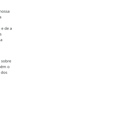
 nossa
a
 e de a
s
da
s sobre
guém o
 dos