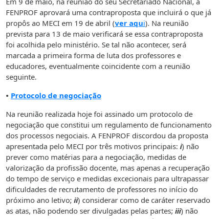
Em 9 de maio, na reunião do seu Secretariado Nacional, a
FENPROF aprovará uma contraproposta que incluirá o que já
propôs ao MECI em 19 de abril (
ver aqu
i
). Na reunião
prevista para 13 de maio verificará se essa contraproposta
foi acolhida pelo ministério. Se tal não acontecer, será
marcada a primeira forma de luta dos professores e
educadores, eventualmente coincidente com a reunião
seguinte.
•
Protocolo de negociação
Na reunião realizada hoje foi assinado um protocolo de
negociação que constitui um regulamento de funcionamento
dos processos negociais. A FENPROF discordou da proposta
apresentada pelo MECI por três motivos principais:
i
) não
prever como matérias para a negociação, medidas de
valorização da profissão docente, mas apenas a recuperação
do tempo de serviço e medidas excecionais para ultrapassar
dificuldades de recrutamento de professores no início do
próximo ano letivo;
ii
) considerar como de caráter reservado
as atas, não podendo ser divulgadas pelas partes;
iii
) não