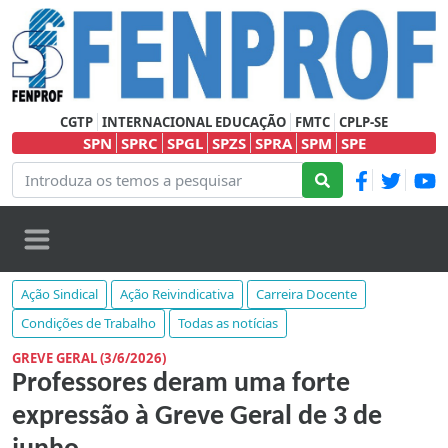
CGTP
INTERNACIONAL EDUCAÇÃO
FMTC
CPLP-SE
SPN
SPRC
SPGL
SPZS
SPRA
SPM
SPE
Ação Sindical
Ação Reivindicativa
Carreira Docente
Condições de Trabalho
Todas as notícias
GREVE GERAL (3/6/2026)
Professores deram uma forte
expressão à Greve Geral de 3 de