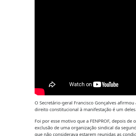
O Secretário-geral Francisco Gonçalves afirmou 
direito constitucional à manifestação é um deles
Foi por esse motivo que a FENPROF, depois de o
exclusão de uma organização sindical da segund
que não considerava estarem reunidas as condiçõe