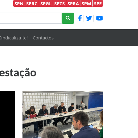
SPN
SPRC
SPGL
SPZS
SPRA
SPM
SPE
Sindicaliza-te!
Contactos
festação