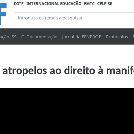
CGTP
INTERNACIONAL EDUCAÇÃO
FMTC
CPLP-SE
ação JSS
C. Documentação
Jornal da FENPROF
Protocolos
tropelos ao direito à mani