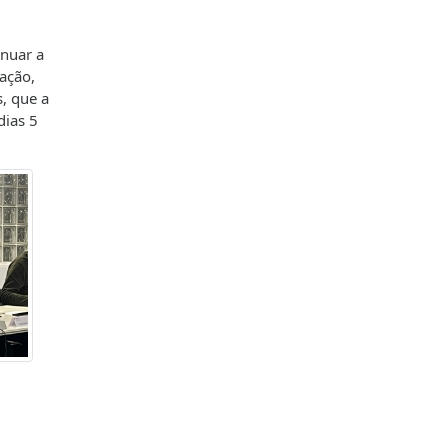
inuar a
ação,
, que a
dias 5