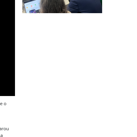
e o
larou
ja