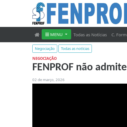
MENU
Todas as Notícias
C. Form
Negociação
Todas as notícias
NEGOCIAÇÃO
FENPROF não admite a
02 de março, 2026