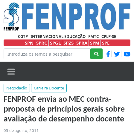
CGTP
INTERNACIONAL EDUCAÇÃO
FMTC
CPLP-SE
SPN
SPRC
SPGL
SPZS
SPRA
SPM
SPE
Negociação
Carreira Docente
FENPROF envia ao MEC contra-
proposta de princípios gerais sobre
avaliação de desempenho docente
05 de agosto, 2011