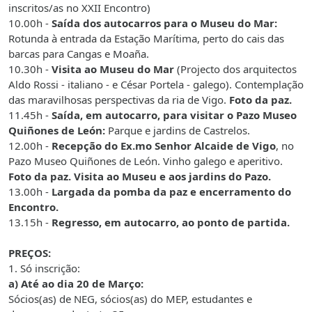
inscritos/as no XXII Encontro)
10.00h -
Saída dos autocarros para o Museu do Mar:
Rotunda à entrada da Estação Marítima, perto do cais das
barcas para Cangas e Moaña.
10.30h -
Visita ao Museu do Mar
(Projecto dos arquitectos
Aldo Rossi - italiano - e César Portela - galego). Contemplação
das maravilhosas perspectivas da ria de
Vigo
.
Foto da paz.
11.45h -
Saída, em autocarro, para visitar o Pazo Museo
Quiñones de León:
Parque e jardins de Castrelos.
12.00h -
Recepção do Ex.mo Senhor Alcaide de Vigo
, no
Pazo Museo Quiñones de León. Vinho galego e aperitivo.
Foto da paz. Visita ao Museu e aos jardins do Pazo.
13.00h -
Largada da pomba da paz e encerramento do
Encontro.
13.15h -
Regresso, em autocarro, ao ponto de partida.
PREÇOS:
1. Só inscrição:
a) Até ao dia 20 de Março:
Sócios(as) de NEG, sócios(as) do MEP, estudantes e