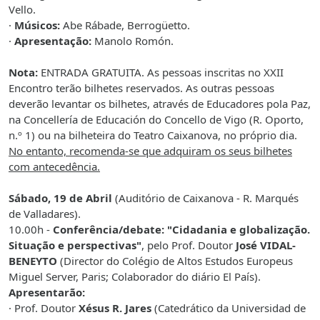
Vello.
·
Músicos:
Abe Rábade, Berrogüetto.
·
Apresentação:
Manolo Romón.
Nota:
ENTRADA GRATUITA. As pessoas inscritas no XXII
Encontro terão bilhetes reservados. As outras pessoas
deverão levantar os bilhetes, através de Educadores pola Paz,
na Concellería de Educación do Concello de
Vigo
(R. Oporto,
n.º 1) ou na bilheteira do Teatro Caixanova, no próprio dia.
No entanto, recomenda-se que adquiram os seus bilhetes
com antecedência.
Sábado, 19 de Abril
(Auditório de Caixanova - R. Marqués
de Valladares).
10.00h -
Conferência/debate: "Cidadania e globalização.
Situação e perspectivas"
, pelo Prof. Doutor
José VIDAL-
BENEYTO
(Director do Colégio de Altos Estudos Europeus
Miguel Server, Paris; Colaborador do diário El País).
Apresentarão:
· Prof. Doutor
Xésus R. Jares
(Catedrático da Universidad de