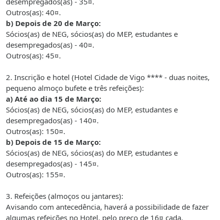
desempregados(as) - 35¤.
Outros(as): 40¤.
b) Depois de 20 de Março:
Sócios(as) de NEG, sócios(as) do MEP, estudantes e
desempregados(as) - 40¤.
Outros(as): 45¤.
2. Inscrição e hotel (Hotel Cidade de Vigo **** - duas noites,
pequeno almoço bufete e três refeições):
a) Até ao dia 15 de Março:
Sócios(as) de NEG, sócios(as) do MEP, estudantes e
desempregados(as) - 140¤.
Outros(as): 150¤.
b) Depois de 15 de Março:
Sócios(as) de NEG, sócios(as) do MEP, estudantes e
desempregados(as) - 145¤.
Outros(as): 155¤.
3. Refeições (almoços ou jantares):
Avisando com antecedência, haverá a possibilidade de fazer
algumas refeições no Hotel, pelo preço de 16¤ cada.