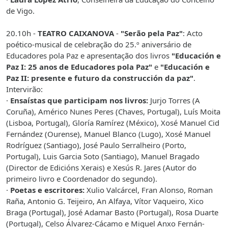
de Vigo.
20.10h -
TEATRO CAIXANOVA
-
"Serão pela Paz"
: Acto
poético-musical de celebração do 25.º aniversário de
Educadores pola Paz e apresentação dos livros
"Educación e
Paz I: 25 anos de Educadores pola Paz"
e
"Educación e
Paz II: presente e futuro da construcción da paz"
.
Intervirão:
·
Ensaístas que participam nos livros:
Jurjo Torres (A
Coruña), Américo Nunes Peres (Chaves, Portugal), Luís Moita
(Lisboa, Portugal), Gloría Ramírez (México), Xosé Manuel Cid
Fernández (Ourense), Manuel Blanco (Lugo), Xosé Manuel
Rodríguez (Santiago), José Paulo Serralheiro (Porto,
Portugal), Luis Garcia Soto (Santiago), Manuel Bragado
(Director de Edicións Xerais) e Xesús R. Jares (Autor do
primeiro livro e Coordenador do segundo).
·
Poetas e escritores:
Xulio Valcárcel, Fran Alonso, Roman
Raña, Antonio G. Teijeiro, An Alfaya, Vítor Vaqueiro, Xico
Braga (Portugal), José Adamar Basto (Portugal), Rosa Duarte
(Portugal), Celso Álvarez-Cácamo e Miguel Anxo Fernán-