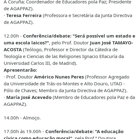
A Coruña; Coordenador de Educadores pola Paz; Presidente
de AGAPPAZ).
·
Teresa Ferreira
(Professora e Secretária da Junta Directiva
de AGAPPAZ).
12.00h -
Conferência/debate: "Será possível um estado e
uma escola laicos?"
, pelo Prof. Doutor
Juan José TAMAYO-
ACOSTA
(Teólogo, Professor e Director da Cátedra de
Teología e Ciencias de las Religiones Ignacio Ellacuría da
Universidad Carlos III, de Madrid).
Apresentarão:
· Prof. Doutor
Américo Nunes Peres
(Professor Agregado
da Universidade de Trás-os-Montes e Alto Douro, UTAD -
Pólo de Chaves; Membro da Junta Directiva de AGAPPAZ).
·
María José Acevedo
(Membro de Educadores pola Paz e da
AGAPPAZ).
14.00h - Almoço.
17.00h às 19.00h -
Conferência/debate: "A educação
cívica
como
educação moral"
, pela Prof.ª Doutora