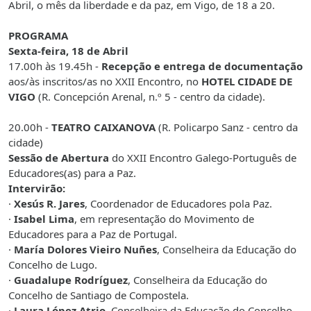
Abril, o mês da liberdade e da paz, em
Vigo
, de
18 a
20.
PROGRAMA
Sexta-feira, 18 de Abril
17.00h às 19.45h -
Recepção e entrega de documentação
aos/às inscritos/as no XXII Encontro, no
HOTEL CIDADE DE
VIGO
(R. Concepción Arenal, n.º 5 - centro da cidade).
20.00h -
TEATRO CAIXANOVA
(R. Policarpo Sanz - centro da
cidade)
Sessão de Abertura
do XXII Encontro Galego-Português de
Educadores(as) para a Paz.
Intervirão:
·
Xesús R. Jares
, Coordenador de Educadores pola Paz.
·
Isabel Lima
, em representação do Movimento de
Educadores para a Paz de Portugal.
·
María Dolores Vieiro Nuñes
, Conselheira da Educação do
Concelho de Lugo.
·
Guadalupe Rodríguez
, Conselheira da Educação do
Concelho de Santiago de Compostela.
·
Laura López Atrio
, Conselheira da Educação do Concelho