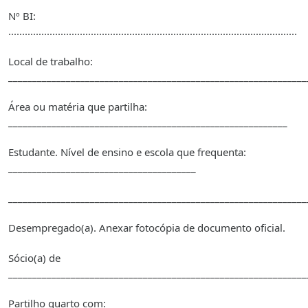
Nº BI:
.........................................................................................................
Local de trabalho:
______________________________________________________________
Área ou matéria que partilha:
__________________________________________________________
Estudante. Nível de ensino e escola que frequenta:
_______________________________________
______________________________________________________________
Desempregado(a). Anexar fotocópia de documento oficial.
Sócio(a) de
______________________________________________________________
Partilho quarto com: