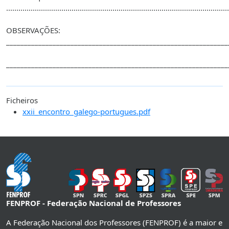
.............................................................................................................
OBSERVAÇÕES:
______________________________________________________________
______________________________________________________________
Ficheiros
xxii_encontro_galego-portugues.pdf
FENPROF - Federação Nacional de Professores
A Federação Nacional dos Professores (FENPROF) é a maior e