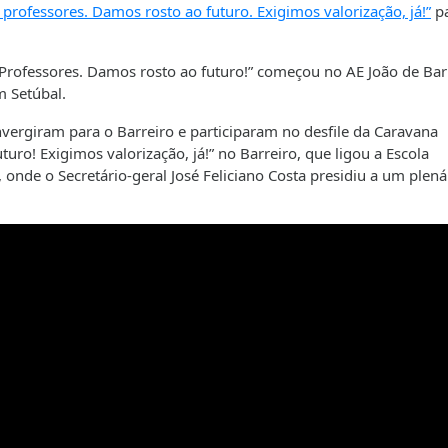
rofessores. Damos rosto ao futuro. Exigimos valorização, já!”
p
Professores. Damos rosto ao futuro!” começou no AE João de Bar
m Setúbal.
vergiram para o Barreiro e participaram no desfile da Caravana
ro! Exigimos valorização, já!” no Barreiro, que ligou a Escola
onde o Secretário-geral José Feliciano Costa presidiu a um plená