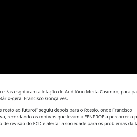
es/as esgotaram a lotação do Auditório Mirita Casimiro, para par
tário-geral Francisco Gonçalves.
rosto ao futuro!” seguiu depois para o Rossio, onde Francisco
tiva, recordando os motivos que levam a FENPROF a percorrer o p
o de revisão do ECD e alertar a sociedade para os problemas da f