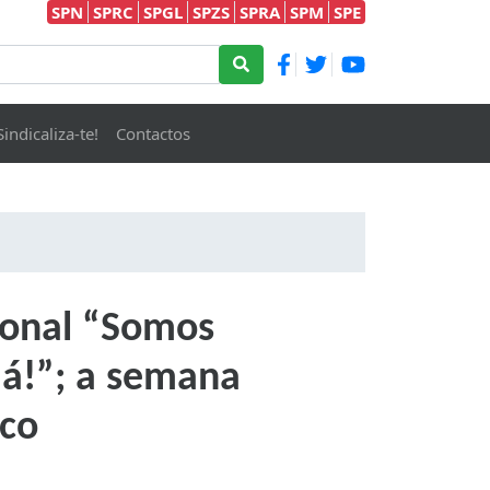
SPN
SPRC
SPGL
SPZS
SPRA
SPM
SPE
Sindicaliza-te!
Contactos
ional “Somos
já!”; a semana
nco