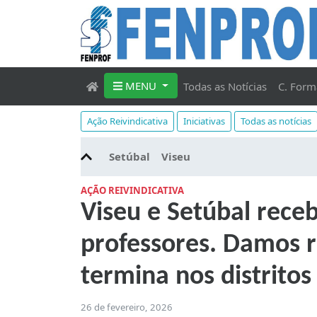
MENU
Todas as Notícias
C. Form
Ação Reivindicativa
Iniciativas
Todas as notícias
Setúbal
Viseu
AÇÃO REIVINDICATIVA
Viseu e Setúbal rec
professores. Damos ro
termina nos distrito
26 de fevereiro, 2026