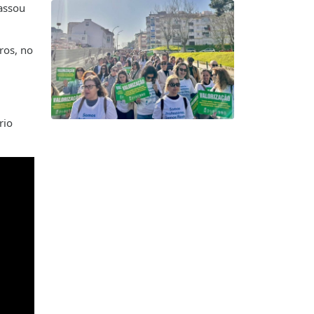
assou
ros, no
rio