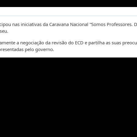
cipou nas iniciativas da Caravana Nacional “Somos Professores.
iseu.
mente a negociação da revisão do ECD e partilha as suas preoc
apresentadas pelo governo.