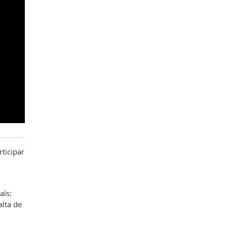
ticipar
aís:
alta de