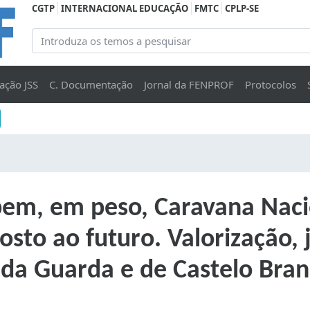
CGTP
INTERNACIONAL EDUCAÇÃO
FMTC
CPLP-SE
ação JSS
C. Documentação
Jornal da FENPROF
Protocolos
ebem, em peso, Caravana Nac
sto ao futuro. Valorização, 
s da Guarda e de Castelo Bra