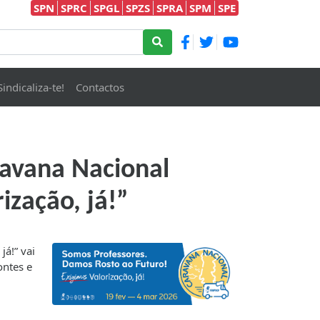
SPN
SPRC
SPGL
SPZS
SPRA
SPM
SPE
Sindicaliza-te!
Contactos
ravana Nacional
ização, já!”
á!” vai
ontes e