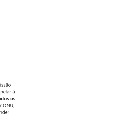
issão
apelar à
odos os
or ONU,
onder