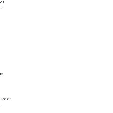
 os
 o
do
obre os
,