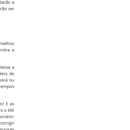
tarão a
rão ser
onselhos
ontra a
desse a
atos de
será ou
s tempos
m? E as
mo o ME
orário:
orrigir
essores