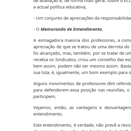
de avaliação e, de forma mais geral, sobre o EC
a actual política educativa;
- Um conjunto de apreciações da responsabilid
- O
Memorando de Entendimento
.
A esmagadora maioria dos professores, a comun
apreciação de que se tratou de uma derrota do
foi alcançado, mas, também, por se tratar de u
recebia os Sindicatos, criou um conselho das esco
bem assim, podem não ser mesmo assim. Basta q
sua luta, é, igualmente, um bom exemplo para o
Alguns movimentos de professores têm referid
para defenderem essa posição nas reuniões, o
participem.
Vejamos, então, as vantagens e desvantagen
entendimento.
Este entendimento, é verdade, não prevê a revis