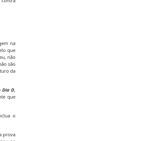
r contra
rgem na
elo que
eu, não
 não são
turo da
o
Dia D
,
nte que
nclua o
a prova