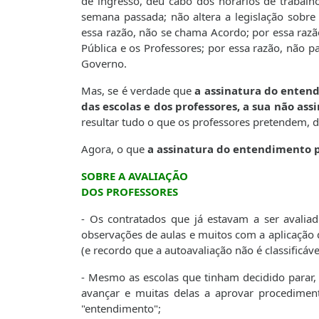
de ingresso, deu cabo dos horários de trabal
semana passada; não altera a legislação sobre
essa razão, não se chama Acordo; por essa razão
Pública e os Professores; por essa razão, não p
Governo.
Mas, se é verdade que
a assinatura do enten
das escolas e dos professores, a sua não a
resultar tudo o que os professores pretendem, d
Agora, o que
a assinatura do entendimento p
SOBRE A AVALIAÇÃO
DOS PROFESSORES
- Os contratados que já estavam a ser avali
observações de aulas e muitos com a aplicação
(e recordo que a autoavaliação não é classificáv
- Mesmo as escolas que tinham decidido parar, 
avançar e muitas delas a aprovar procedimen
"entendimento";