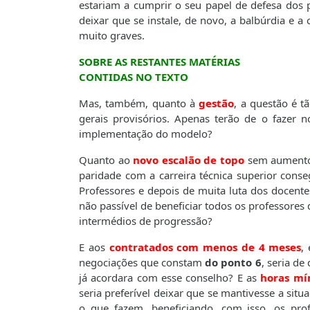
estariam a cumprir o seu papel de defesa dos 
deixar que se instale, de novo, a balbúrdia e a
muito graves.
SOBRE AS RESTANTES MATÉRIAS
CONTIDAS NO TEXTO
Mas, também, quanto à
gestão
, a questão é t
gerais provisórios. Apenas terão de o fazer n
implementação do modelo?
Quanto ao
novo
escalão de topo
sem aumento 
paridade com a carreira técnica superior cons
Professores e depois de muita luta dos docente
não passível de beneficiar todos os professores
intermédios de progressão?
E aos
contratados com menos de 4 meses
,
negociações que constam
do ponto 6
, seria d
já acordara com esse conselho? E as
horas mí
seria preferível deixar que se mantivesse a sit
o que fazem, beneficiando, com isso, os pro