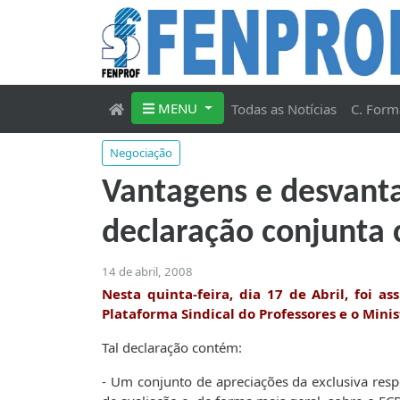
MENU
Todas as Notícias
C. Form
Negociação
Vantagens e desvanta
declaração conjunt
14 de abril, 2008
Nesta quinta-feira, dia 17 de Abril, foi 
Plataforma Sindical do Professores e o Mini
Tal declaração contém:
- Um conjunto de apreciações da exclusiva resp