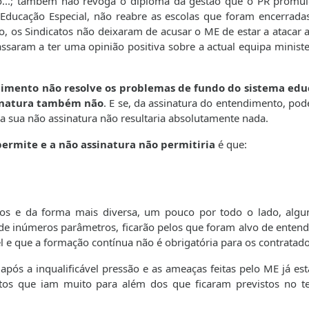
ho...; também não revoga o diploma da gestão que o PR promu
 Educação Especial, não reabre as escolas que foram encerrada
, os Sindicatos não deixaram de acusar o ME de estar a atacar a
assaram a ter uma opinião positiva sobre a actual equipa ministe
dimento não resolve os problemas de fundo do sistema edu
ssinatura também não
. E se, da assinatura do entendimento, pod
a sua não assinatura não resultaria absolutamente nada.
ermite e a não assinatura não permitiria
é que:
ados e da forma mais diversa, um pouco por todo o lado, alg
 de inúmeros parâmetros, ficarão pelos que foram alvo de enten
el e que a formação contínua não é obrigatória para os contratado
após a inqualificável pressão e as ameaças feitas pelo ME já es
tos que iam muito para além dos que ficaram previstos no t