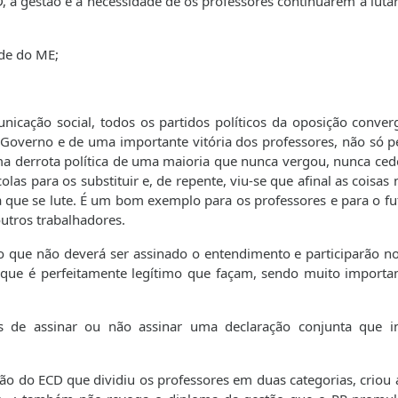
D, a gestão e a necessidade de os professores continuarem a luta
ade do ME;
icação social, todos os partidos políticos da oposição conve
 Governo e de uma importante vitória dos professores, não só p
ma derrota política de uma maioria que nunca vergou, nunca ced
las para os substituir e, de repente, viu-se que afinal as coisas
ue se lute. É um bom exemplo para os professores e para o fu
utros trabalhadores.
o que não deverá ser assinado o entendimento e participarão n
 que é perfeitamente legítimo que façam, sendo muito importa
s de assinar ou não assinar uma declaração conjunta que i
ão do ECD que dividiu os professores em duas categorias, criou 