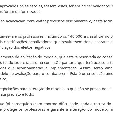
aprovados pelas escolas, fossem estes, teriam de ser validados, 
is foram uniformizados;
o avançavam para evitar processos disciplinares e, desta forma
ar-se-ia e os professores, incluindo os 140.000 a classificar no
s classificações penalizadoras que resultassem dos disparates q
ulação dos efeitos negativos;
amento da aplicação do modelo, que estava reservada ao conse
, tendo sido criada uma comissão paritária que terá acesso a t
ades que acompanharão a implementação. Assim, terão ain
delo de avaliação para o combaterem. Esta é uma solução ain
fico;
 negociações para alteração do modelo, o que não se previa no EC
ata previsto e tudo.
que foi conseguido (com enorme dificuldade, dada a recusa d
ue protege os professores e garante a alteração do modelo, 