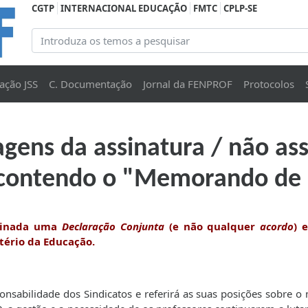
CGTP
INTERNACIONAL EDUCAÇÃO
FMTC
CPLP-SE
ação JSS
C. Documentação
Jornal da FENPROF
Protocolos
gens da assinatura / não ass
a contendo o "Memorando de
assinada uma
Declaração Conjunta
(e não qualquer
acordo
) 
stério da Educação.
onsabilidade dos Sindicatos e referirá as suas posições sobre o