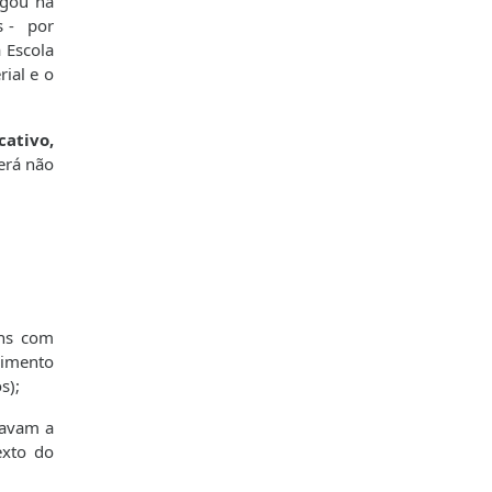
lgou na
s - por
 Escola
rial e o
cativo,
erá não
uns com
dimento
s);
tavam a
exto do