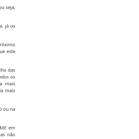
ou seja,
, já os
 próximo
ue este
lho das
odos os
da mais
da mais
D ou na
o ME em
mas não