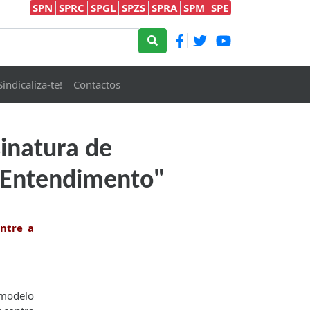
SPN
SPRC
SPGL
SPZS
SPRA
SPM
SPE
Sindicaliza-te!
Contactos
inatura de
 Entendimento"
entre a
 modelo