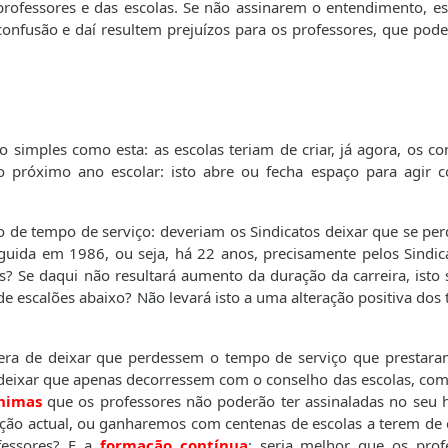
professores e das escolas. Se não assinarem o entendimento, es
 confusão e daí resultem prejuízos para os professores, que pode
ão simples como esta: as escolas teriam de criar, já agora, os c
o próximo ano escolar: isto abre ou fecha espaço para agir c
de tempo de serviço: deveriam os Sindicatos deixar que se per
eguida em 1986, ou seja, há 22 anos, precisamente pelos Sindic
s? Se daqui não resultará aumento da duração da carreira, isto 
 de escalões abaixo? Não levará isto a uma alteração positiva do
 era de deixar que perdessem o tempo de serviço que prestara
e deixar que apenas decorressem com o conselho das escolas, co
nimas
que os professores não poderão ter assinaladas no seu h
uação actual, ou ganharemos com centenas de escolas a terem de c
fessores? E a
formação contínua
: seria melhor que os prof