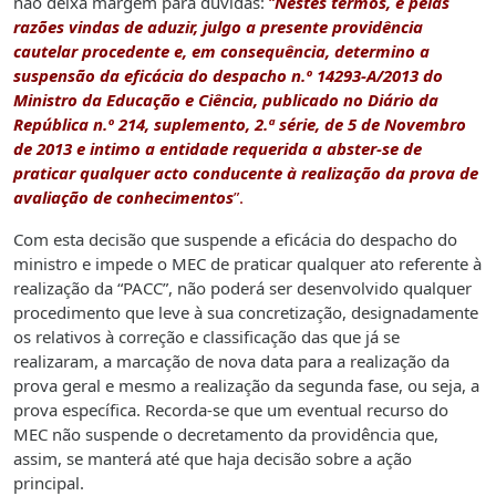
não deixa margem para dúvidas:
“
Nestes termos, e pelas
razões vindas de aduzir, julgo a presente providência
cautelar procedente e, em consequência, determino a
suspensão da eficácia do despacho n.º 14293-A/2013 do
Ministro da Educação e Ciência, publicado no Diário da
República n.º 214, suplemento, 2.ª série, de 5 de Novembro
de 2013 e intimo a entidade requerida a abster-se de
praticar qualquer acto conducente à realização da prova de
avaliação de conhecimentos
”.
Com esta decisão que suspende a eficácia do despacho do
ministro e impede o MEC de praticar qualquer ato referente à
realização da “PACC”, não poderá ser desenvolvido qualquer
procedimento que leve à sua concretização, designadamente
os relativos à correção e classificação das que já se
realizaram, a marcação de nova data para a realização da
prova geral e mesmo a realização da segunda fase, ou seja, a
prova específica. Recorda-se que um eventual recurso do
MEC não suspende o decretamento da providência que,
assim, se manterá até que haja decisão sobre a ação
principal.