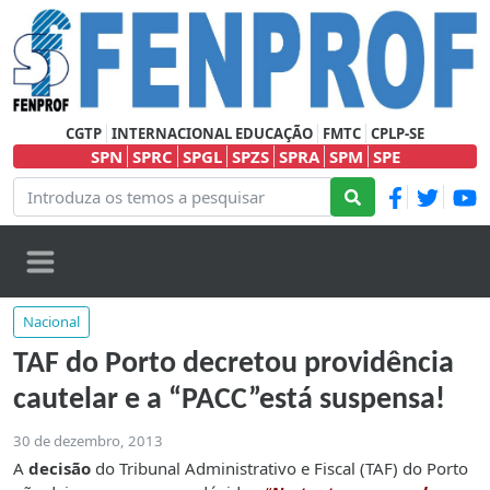
CGTP
INTERNACIONAL EDUCAÇÃO
FMTC
CPLP-SE
SPN
SPRC
SPGL
SPZS
SPRA
SPM
SPE
Nacional
TAF do Porto decretou providência
cautelar e a “PACC”está suspensa!
30 de dezembro, 2013
A
decisão
do Tribunal Administrativo e Fiscal (TAF) do Porto