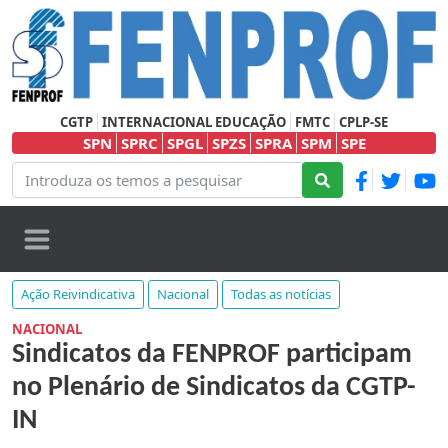
CGTP
INTERNACIONAL EDUCAÇÃO
FMTC
CPLP-SE
SPN
SPRC
SPGL
SPZS
SPRA
SPM
SPE
Ação Reivindicativa
Nacional
Todas as notícias
NACIONAL
Sindicatos da FENPROF participam
no Plenário de Sindicatos da CGTP-
IN