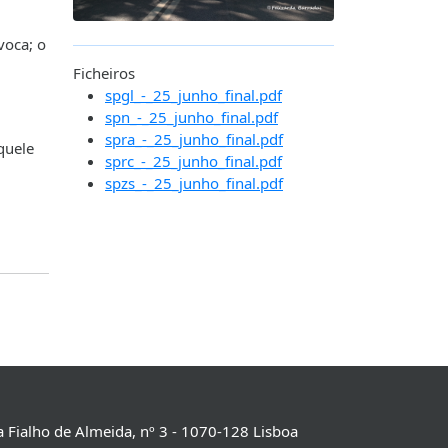
voca; o
Ficheiros
spgl_-_25_junho_final.pdf
spn_-_25_junho_final.pdf
spra_-_25_junho_final.pdf
quele
sprc_-_25_junho_final.pdf
spzs_-_25_junho_final.pdf
 Fialho de Almeida, nº 3 - 1070-128 Lisboa