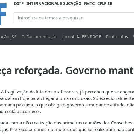
CGTP
INTERNACIONAL EDUCAÇÃO
FMTC
CPLP-SE
ação JSS
C. Documentação
Jornal da FENPROF
Protocolos
ça reforçada. Governo mant
 fragilização da luta dos professores, já percebeu que se engan
realizaram hoje para chegar a uma conclusão. Só excecionalmente
semana passada, o que obriga o governo a mudar de atitude, nã
a está a acontecer.
rçada com a não realização das primeiras reuniões dos Conselhos
cação Pré-Escolar e mesmo muitos dos que se realizaram não co