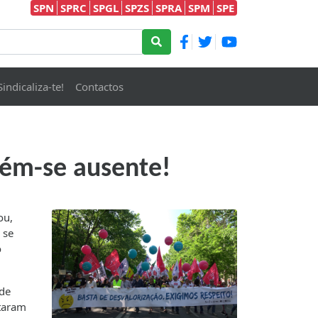
SPN
SPRC
SPGL
SPZS
SPRA
SPM
SPE
Sindicaliza-te!
Contactos
ém-se ausente!
ou,
 se
o
 de
ntaram