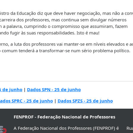
stro da Educação diz que deve haver negociação, mas não a con
 carreira dos professores, mas continua sem divulgar números
em a palavra, cumprindo o compromisso que assumiram, fazem
ndo fugir às suas responsabilidades. Isto é mau!
no, a luta dos professores vai manter-se em níveis elevados e a
o comum tenderá a transformar-se num sério problema político.
5 de junho
|
Dados SPN - 25 de junho
ados SPRC - 25 de junho
|
Dados SPZS - 25 de junho
FENPROF - Federação Nacional de Professores
A Federação Nacional dos Professores (FENPROF) é
Rua