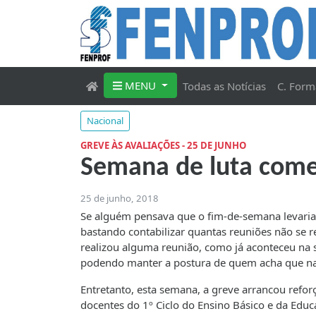
MENU
Todas as Notícias
C. Form
Nacional
GREVE ÀS AVALIAÇÕES - 25 DE JUNHO
Semana de luta come
25 de junho, 2018
Se alguém pensava que o fim-de-semana levaria à
bastando contabilizar quantas reuniões não se 
realizou alguma reunião, como já aconteceu na 
podendo manter a postura de quem acha que nad
Entretanto, esta semana, a greve arrancou refo
docentes do 1º Ciclo do Ensino Básico e da Edu