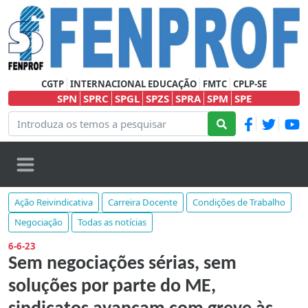
CGTP
INTERNACIONAL EDUCAÇÃO
FMTC
CPLP-SE
SPN
SPRC
SPGL
SPZS
SPRA
SPM
SPE
Ação Reivindicativa
Carreira Docente
Condições de Trabalho
Negociação
Todas as notícias
6-6-23
Sem negociações sérias, sem
soluções por parte do ME,