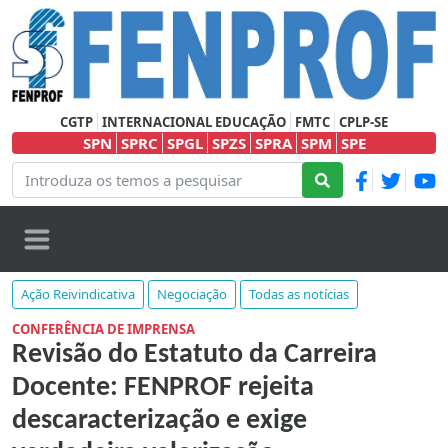
CGTP
INTERNACIONAL EDUCAÇÃO
FMTC
CPLP-SE
SPN
SPRC
SPGL
SPZS
SPRA
SPM
SPE
Ação Reivindicativa
Negociação
Todas as notícias
CONFERÊNCIA DE IMPRENSA
Revisão do Estatuto da Carreira
Docente: FENPROF rejeita
descaracterização e exige