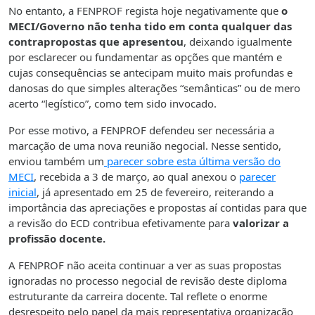
No entanto, a FENPROF regista hoje negativamente que
o
MECI/Governo não tenha tido em conta qualquer das
contrapropostas que apresentou
, deixando igualmente
por esclarecer ou fundamentar as opções que mantém e
cujas consequências se antecipam muito mais profundas e
danosas do que simples alterações “semânticas” ou de mero
acerto “legístico”, como tem sido invocado.
Por esse motivo, a FENPROF defendeu ser necessária a
marcação de uma nova reunião negocial. Nesse sentido,
enviou também um
parecer sobre esta última versão do
MECI
, recebida a 3 de março, ao qual anexou o
parecer
inicial
, já apresentado em 25 de fevereiro, reiterando a
importância das apreciações e propostas aí contidas para que
a revisão do ECD contribua efetivamente para
valorizar a
profissão docente.
A FENPROF não aceita continuar a ver as suas propostas
ignoradas no processo negocial de revisão deste diploma
estruturante da carreira docente. Tal reflete o enorme
desrespeito pelo papel da mais representativa organização