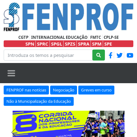
CGTP
INTERNACIONAL EDUCAÇÃO
FMTC
CPLP-SE
SPN
SPRC
SPGL
SPZS
SPRA
SPM
SPE
FENPROF nas notícias
Negociação
Greves em curso
Não à Municipalização da Educação
Anterior
Seguin