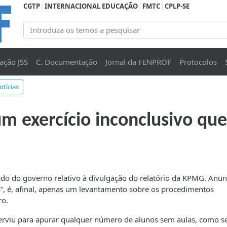
CGTP
INTERNACIONAL EDUCAÇÃO
FMTC
CPLP-SE
ação JSS
C. Documentação
Jornal da FENPROF
Protocolos
otícias
m exercício inconclusivo que
o do governo relativo à divulgação do relatório da KPMG. Anun
”, é, afinal, apenas um levantamento sobre os procedimentos
ro.
rviu para apurar qualquer número de alunos sem aulas, como s