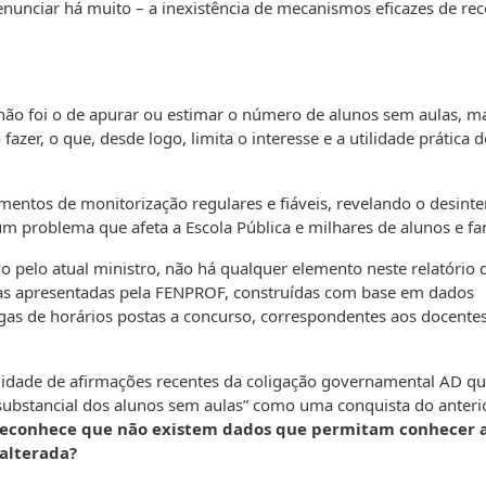
unciar há muito – a inexistência de mecanismos eficazes de rec
ão foi o de apurar ou estimar o número de alunos sem aulas, m
fazer, o que, desde logo, limita o interesse e a utilidade prática 
umentos de monitorização regulares e fiáveis, revelando o desinte
m problema que afeta a Escola Pública e milhares de alunos e fam
o pelo atual ministro, não há qualquer elemento neste relatório 
as apresentadas pela FENPROF, construídas com base em dados
agas de horários postas a concurso, correspondentes aos docente
ilidade de afirmações recentes da coligação governamental AD qu
 substancial dos alunos sem aulas” como uma conquista do anteri
o reconhece que não existem dados que permitam conhecer 
 alterada?