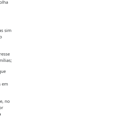
olha
as sim
do
resse
ílias;
que
s em
e, no
or
a