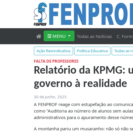
MENU
Todas as Notícias
C. Form
Ação Reivindicativa
Política Educativa
Todas as n
FALTA DE PROFESSORES
Relatório da KPMG: u
governo à realidade
30 de junho, 2025
A FENPROF reage com estupefação ao comunicad
como “Auditoria ao número de alunos sem aulas
administrativos para o apuramento desse núme
A montanha pariu um musaranho: não só não se