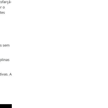
sfarçá-
r o
tes
es sem
plinas
ivas. A