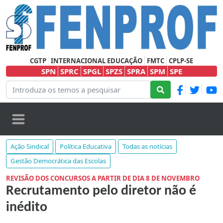
CGTP
INTERNACIONAL EDUCAÇÃO
FMTC
CPLP-SE
SPN
SPRC
SPGL
SPZS
SPRA
SPM
SPE
Ação Sindical
Política Educativa
Todas as notícias
Gestão Democrática das Escolas
REVISÃO DOS CONCURSOS A PARTIR DE DIA 8 DE NOVEMBRO
Recrutamento pelo diretor não é
inédito